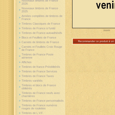
Nouveaux timbres de France
2026
Nouveaux timbres de France
2025
Années complètes de timbres de
France
Timbres Classiques de France
Timbres de France à l'unité
zoom
Timbres de France autoadhésifs
Blocs et Feuillets de France
Recommander ce produit à un 
Carnets de timbres de France
Carnets et Feuillets Croix Rouge
de France
Timbres de France Poste
aérienne
Affiches
Timbres de france Préoblitérés
Timbres de France Services
Timbres de France Taxes
Timbres variétés
Timbres et blocs de France
oblitérés
Timbres de France neufs avec
charnières
Timbres de France personnalisés
Timbres de France numéros
rouges de roulettes
Timbres de L.V.F.