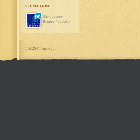
SITE SÉCURISÉ
Site sécurisé
Banque Populaire
©
2026 Philatélie 50