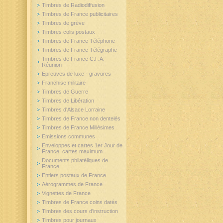
Timbres de Radiodiffusion
Timbres de France publicitaires
Timbres de grève
Timbres colis postaux
Timbres de France Téléphone
Timbres de France Télégraphe
Timbres de France C.F.A.
Réunion
Epreuves de luxe - gravures
Franchise militaire
Timbres de Guerre
Timbres de Libération
Timbres d'Alsace Lorraine
Timbres de France non dentelés
Timbres de France Millésimes
Emissions communes
Enveloppes et cartes 1er Jour de
France, cartes maximum
Documents philatéliques de
France
Entiers postaux de France
Aérogrammes de France
Vignettes de France
Timbres de France coins datés
Timbres des cours d'instruction
Timbres pour journaux