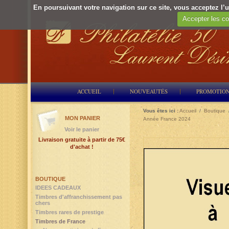
En poursuivant votre navigation sur ce site, vous acceptez l’ut
Accepter les co
ACCUEIL
NOUVEAUTÉS
PROMOTIO
Vous êtes ici :
Accueil
/
Boutique
MON PANIER
Année France 2024
Voir le panier
Livraison gratuite à partir de 75€
d'achat !
BOUTIQUE
IDEES CADEAUX
Timbres d'affranchissement pas
chers
Timbres rares de prestige
Timbres de France