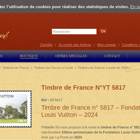
z l’utilisation de cookies pour réaliser des statistiques de visites.
En sa
Select Lan
J'achète
Je vends des timbres
Mon compte
Conditions 
|
|
|
NS
BOUTIQUE
OFFRES SPÉCIALES
CONTACT
/
Timbres de France
/
Timbres de France à l'unité
/
Timbres de France à partir de 2000
/
Timbre de France N°YT 5817
Ref :
RF5817
Timbre de France n° 5817 – Fondat
Louis Vuitton – 2024
Philatélie 50 vous propose à la vente le
timbre de France n° 581
représentant
10ème anniversaire de la Fondation Louis Vuit
émis par La Poste en
2024