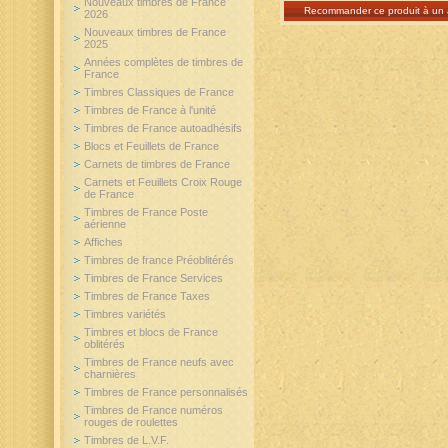
Nouveaux timbres de France
Recommander ce produit à un 
2026
Nouveaux timbres de France
2025
Années complètes de timbres de
France
Timbres Classiques de France
Timbres de France à l'unité
Timbres de France autoadhésifs
Blocs et Feuillets de France
Carnets de timbres de France
Carnets et Feuillets Croix Rouge
de France
Timbres de France Poste
aérienne
Affiches
Timbres de france Préoblitérés
Timbres de France Services
Timbres de France Taxes
Timbres variétés
Timbres et blocs de France
oblitérés
Timbres de France neufs avec
charnières
Timbres de France personnalisés
Timbres de France numéros
rouges de roulettes
Timbres de L.V.F.