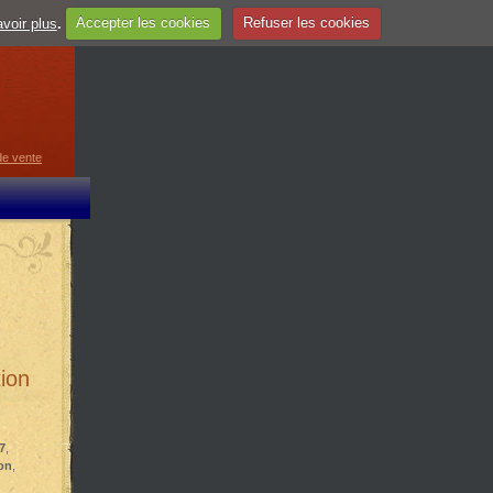
voir plus
.
Accepter les cookies
Refuser les cookies
guage
▼
de vente
ion
7
,
ton
,