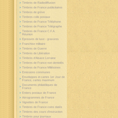
Timbres de Radiodiffusion
Timbres de France publicitaires
Timbres de grève
Timbres colis postaux
Timbres de France Téléphone
Timbres de France Télégraphe
Timbres de France C.F.A.
Réunion
Epreuves de luxe - gravures
Franchise militaire
Timbres de Guerre
Timbres de Libération
Timbres d'Alsace Lorraine
Timbres de France non dentelés
Timbres de France Millésimes
Emissions communes
Enveloppes et cartes 1er Jour de
France, cartes maximum
Documents philatéliques de
France
Entiers postaux de France
Aérogrammes de France
Vignettes de France
Timbres de France coins datés
Timbres des cours d'instruction
Timbres pour journaux