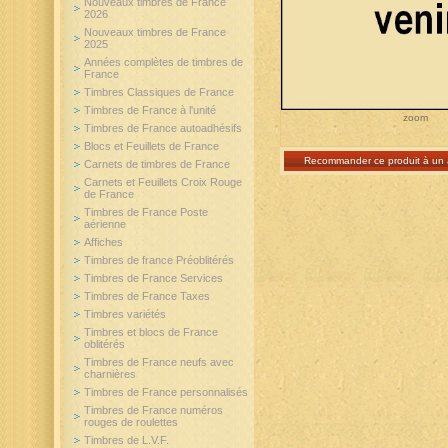
Nouveaux timbres de France
2026
Nouveaux timbres de France
2025
Années complètes de timbres de
France
Timbres Classiques de France
Timbres de France à l'unité
zoom
Timbres de France autoadhésifs
Blocs et Feuillets de France
Recommander ce produit à un 
Carnets de timbres de France
Carnets et Feuillets Croix Rouge
de France
Timbres de France Poste
aérienne
Affiches
Timbres de france Préoblitérés
Timbres de France Services
Timbres de France Taxes
Timbres variétés
Timbres et blocs de France
oblitérés
Timbres de France neufs avec
charnières
Timbres de France personnalisés
Timbres de France numéros
rouges de roulettes
Timbres de L.V.F.