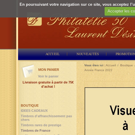
En poursuivant votre navigation sur ce site, vous acceptez l’ut
Accepter les co
ACCUEIL
NOUVEAUTÉS
PROMOTIO
Vous êtes ici :
Accueil
/
Boutique
MON PANIER
Année France 2022
Voir le panier
Livraison gratuite à partir de 75€
d'achat !
BOUTIQUE
IDEES CADEAUX
Timbres d'affranchissement pas
chers
Timbres rares de prestige
Timbres de France