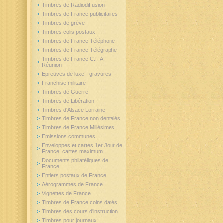
Timbres de Radiodiffusion
Timbres de France publicitaires
Timbres de grève
Timbres colis postaux
Timbres de France Téléphone
Timbres de France Télégraphe
Timbres de France C.F.A.
Réunion
Epreuves de luxe - gravures
Franchise militaire
Timbres de Guerre
Timbres de Libération
Timbres d'Alsace Lorraine
Timbres de France non dentelés
Timbres de France Millésimes
Emissions communes
Enveloppes et cartes 1er Jour de
France, cartes maximum
Documents philatéliques de
France
Entiers postaux de France
Aérogrammes de France
Vignettes de France
Timbres de France coins datés
Timbres des cours d'instruction
Timbres pour journaux