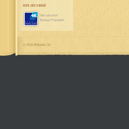
SITE SÉCURISÉ
Site sécurisé
Banque Populaire
©
2026 Philatélie 50