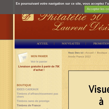
En poursuivant votre navigation sur ce site, vous acceptez l’ut
Accepter les co
ACCUEIL
NOUVEAUTÉS
PROMOTIO
Vous êtes ici :
Accueil
/
Boutique
MON PANIER
Année France 2022
Voir le panier
Livraison gratuite à partir de 75€
d'achat !
BOUTIQUE
IDEES CADEAUX
Timbres d'affranchissement pas
chers
Timbres rares de prestige
Timbres de France