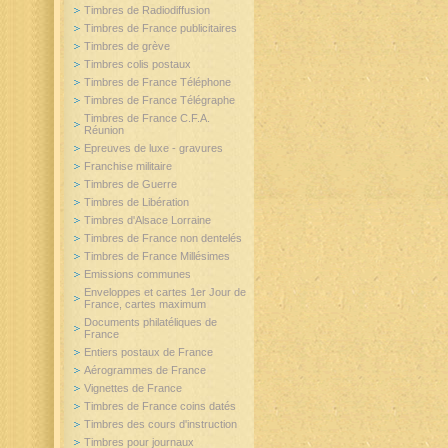
Timbres de Radiodiffusion
Timbres de France publicitaires
Timbres de grève
Timbres colis postaux
Timbres de France Téléphone
Timbres de France Télégraphe
Timbres de France C.F.A.
Réunion
Epreuves de luxe - gravures
Franchise militaire
Timbres de Guerre
Timbres de Libération
Timbres d'Alsace Lorraine
Timbres de France non dentelés
Timbres de France Millésimes
Emissions communes
Enveloppes et cartes 1er Jour de
France, cartes maximum
Documents philatéliques de
France
Entiers postaux de France
Aérogrammes de France
Vignettes de France
Timbres de France coins datés
Timbres des cours d'instruction
Timbres pour journaux