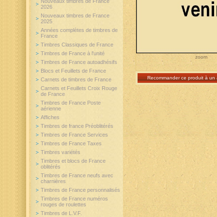
Nouveaux timbres de France
2026
Nouveaux timbres de France
2025
Années complètes de timbres de
France
Timbres Classiques de France
Timbres de France à l'unité
zoom
Timbres de France autoadhésifs
Blocs et Feuillets de France
Recommander ce produit à un 
Carnets de timbres de France
Carnets et Feuillets Croix Rouge
de France
Timbres de France Poste
aérienne
Affiches
Timbres de france Préoblitérés
Timbres de France Services
Timbres de France Taxes
Timbres variétés
Timbres et blocs de France
oblitérés
Timbres de France neufs avec
charnières
Timbres de France personnalisés
Timbres de France numéros
rouges de roulettes
Timbres de L.V.F.