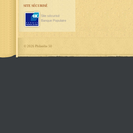
SITE SÉCURISÉ
Site sécurisé
Banque Populaire
©
2026 Philatélie 50