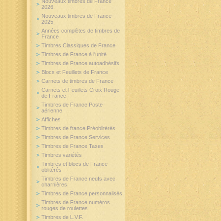
Nouveaux timbres de France
2026
Nouveaux timbres de France
2025
Années complètes de timbres de
France
Timbres Classiques de France
Timbres de France à l'unité
Timbres de France autoadhésifs
Blocs et Feuillets de France
Carnets de timbres de France
Carnets et Feuillets Croix Rouge
de France
Timbres de France Poste
aérienne
Affiches
Timbres de france Préoblitérés
Timbres de France Services
Timbres de France Taxes
Timbres variétés
Timbres et blocs de France
oblitérés
Timbres de France neufs avec
charnières
Timbres de France personnalisés
Timbres de France numéros
rouges de roulettes
Timbres de L.V.F.