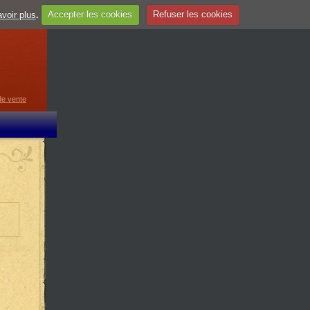
voir plus
.
Accepter les cookies
Refuser les cookies
guage
▼
de vente