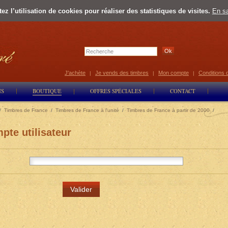
z l’utilisation de cookies pour réaliser des statistiques de visites.
En sa
Select Lan
J'achète
Je vends des timbres
Mon compte
Conditions 
|
|
|
NS
BOUTIQUE
OFFRES SPÉCIALES
CONTACT
/
Timbres de France
/
Timbres de France à l'unité
/
Timbres de France à partir de 2000
/
pte utilisateur