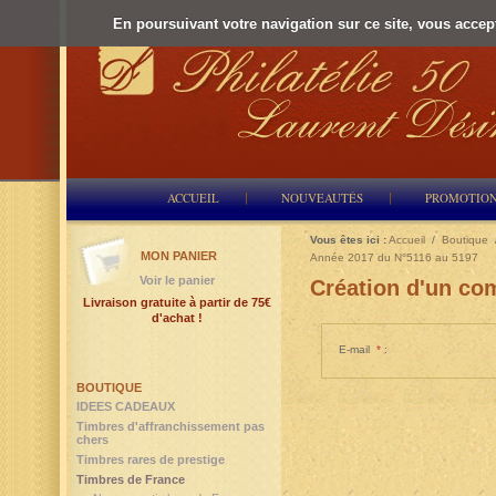
En poursuivant votre navigation sur ce site, vous accepte
ACCUEIL
NOUVEAUTÉS
PROMOTIO
Vous êtes ici :
Accueil
/
Boutique
MON PANIER
Année 2017 du N°5116 au 5197
Voir le panier
Création d'un com
Livraison gratuite à partir de 75€
d'achat !
E-mail
*
:
BOUTIQUE
IDEES CADEAUX
Timbres d'affranchissement pas
chers
Timbres rares de prestige
Timbres de France