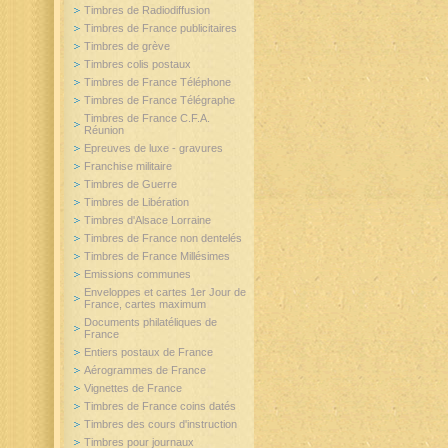
Timbres de Radiodiffusion
Timbres de France publicitaires
Timbres de grève
Timbres colis postaux
Timbres de France Téléphone
Timbres de France Télégraphe
Timbres de France C.F.A.
Réunion
Epreuves de luxe - gravures
Franchise militaire
Timbres de Guerre
Timbres de Libération
Timbres d'Alsace Lorraine
Timbres de France non dentelés
Timbres de France Millésimes
Emissions communes
Enveloppes et cartes 1er Jour de
France, cartes maximum
Documents philatéliques de
France
Entiers postaux de France
Aérogrammes de France
Vignettes de France
Timbres de France coins datés
Timbres des cours d'instruction
Timbres pour journaux