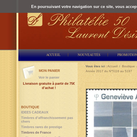
En poursuivant votre navigation sur ce site, vous accepte
ACCUEIL
NOUVEAUTÉS
PROMOTIO
Vous êtes ici :
Accueil
/
Boutique
MON PANIER
Année 2017 du N°5116 au 5197
Voir le panier
Livraison gratuite à partir de 75€
d'achat !
BOUTIQUE
IDEES CADEAUX
Timbres d'affranchissement pas
chers
Timbres rares de prestige
Timbres de France