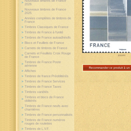
Nouveaux timbres de France
2026
Nouveaux timbres de France
2025
Années complètes de timbres de
France
Timbres Classiques de France
Timbres de France à l'unité
Timbres de France autoadhésifs
Blocs et Feuillets de France
Carnets de timbres de France
Carnets et Feuillets Croix Rouge
zoom
de France
Timbres de France Poste
aérienne
Recommander ce produit à un 
Affiches
Timbres de france Préoblitérés
Timbres de France Services
Timbres de France Taxes
Timbres variétés
Timbres et blocs de France
oblitérés
Timbres de France neufs avec
charnières
Timbres de France personnalisés
Timbres de France numéros
rouges de roulettes
Timbres de L.V.F.