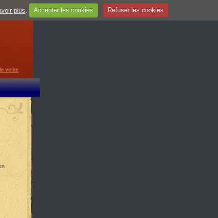
voir plus
.
Accepter les cookies
Refuser les cookies
guage
▼
de vente
en