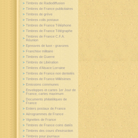
Timbres de Radiodiffusion
Timbres de France publicitaires
Timbres de grève
Timbres colis postaux
Timbres de France Téléphone
Timbres de France Télégraphe
Timbres de France C.F.A.
Réunion
Epreuves de luxe - gravures
Franchise militaire
Timbres de Guerre
Timbres de Libération
Timbres d'Alsace Lorraine
Timbres de France non dentelés
Timbres de France Millésimes
Emissions communes
Enveloppes et cartes 1er Jour de
France, cartes maximum
Documents philatéliques de
France
Entiers postaux de France
Aérogrammes de France
Vignettes de France
Timbres de France coins datés
Timbres des cours d'instruction
Timbres pour journaux