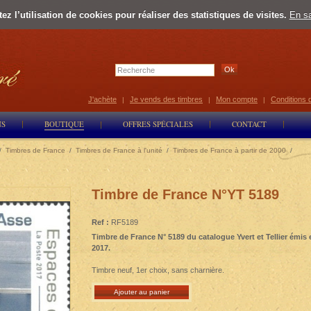
z l’utilisation de cookies pour réaliser des statistiques de visites.
En sa
Select Lan
J'achète
Je vends des timbres
Mon compte
Conditions 
|
|
|
NS
BOUTIQUE
OFFRES SPÉCIALES
CONTACT
/
Timbres de France
/
Timbres de France à l'unité
/
Timbres de France à partir de 2000
/
Timbre de France N°YT 5189
Ref :
RF5189
Timbre de France N° 5189 du catalogue Yvert et Tellier émis 
2017.
Timbre neuf, 1er choix, sans charnière.
Ajouter au panier