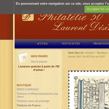
En poursuivant votre navigation sur ce site, vous acceptez l’ut
Accepter les co
ACCUEIL
NOUVEAUTÉS
PROMOTIO
Vous êtes ici :
Accueil
/
Boutique
MON PANIER
Année 2017 du N°5116 au 5197
Voir le panier
Livraison gratuite à partir de 75€
d'achat !
BOUTIQUE
IDEES CADEAUX
Timbres d'affranchissement pas
chers
Timbres rares de prestige
Timbres de France