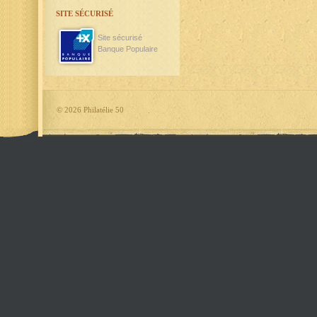
SITE SÉCURISÉ
Site sécurisé
Banque Populaire
©
2026 Philatélie 50