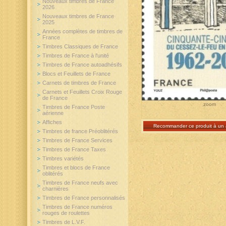
Nouveaux timbres de France
2026
Nouveaux timbres de France
2025
Années complètes de timbres de
France
Timbres Classiques de France
Timbres de France à l'unité
Timbres de France autoadhésifs
Blocs et Feuillets de France
Carnets de timbres de France
Carnets et Feuillets Croix Rouge
de France
zoom
Timbres de France Poste
aérienne
Affiches
Recommander ce produit à un 
Timbres de france Préoblitérés
Timbres de France Services
Timbres de France Taxes
Timbres variétés
Timbres et blocs de France
oblitérés
Timbres de France neufs avec
charnières
Timbres de France personnalisés
Timbres de France numéros
rouges de roulettes
Timbres de L.V.F.