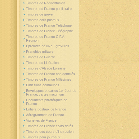
Timbres de Radiodiffusion
Timbres de France publicitaires
Timbres de grève
Timbres colis postaux
Timbres de France Téléphone
Timbres de France Télégraphe
Timbres de France C.F.A.
Réunion
Epreuves de luxe - gravures
Franchise militaire
Timbres de Guerre
Timbres de Libération
Timbres d'Alsace Lorraine
Timbres de France non dentelés
Timbres de France Millésimes
Emissions communes
Enveloppes et cartes 1er Jour de
France, cartes maximum
Documents philatéliques de
France
Entiers postaux de France
Aérogrammes de France
Vignettes de France
Timbres de France coins datés
Timbres des cours d'instruction
Timbres pour journaux