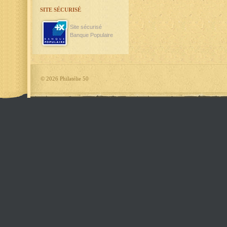
SITE SÉCURISÉ
Site sécurisé
Banque Populaire
©
2026 Philatélie 50