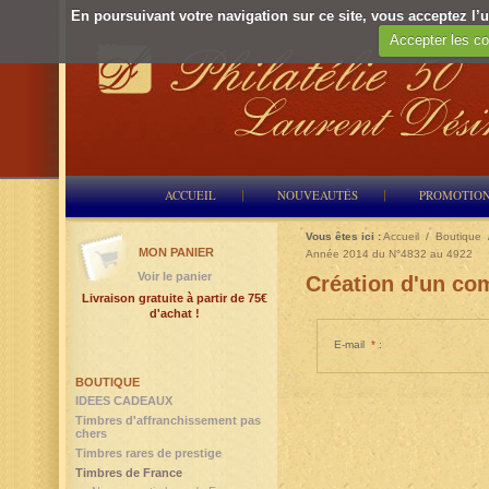
En poursuivant votre navigation sur ce site, vous acceptez l’ut
Accepter les co
ACCUEIL
NOUVEAUTÉS
PROMOTIO
Vous êtes ici :
Accueil
/
Boutique
MON PANIER
Année 2014 du N°4832 au 4922
Voir le panier
Création d'un com
Livraison gratuite à partir de 75€
d'achat !
E-mail
*
:
BOUTIQUE
IDEES CADEAUX
Timbres d'affranchissement pas
chers
Timbres rares de prestige
Timbres de France