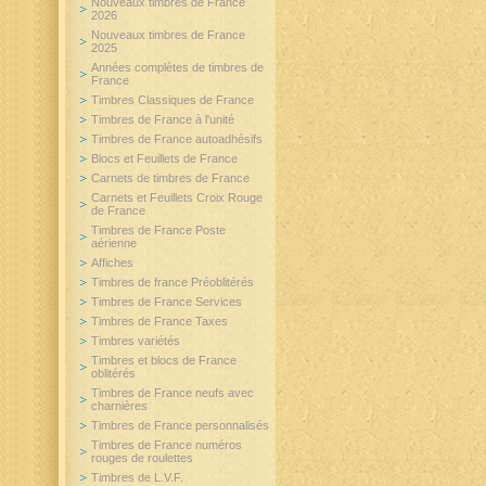
Nouveaux timbres de France
2026
Nouveaux timbres de France
2025
Années complètes de timbres de
France
Timbres Classiques de France
Timbres de France à l'unité
Timbres de France autoadhésifs
Blocs et Feuillets de France
Carnets de timbres de France
Carnets et Feuillets Croix Rouge
de France
Timbres de France Poste
aérienne
Affiches
Timbres de france Préoblitérés
Timbres de France Services
Timbres de France Taxes
Timbres variétés
Timbres et blocs de France
oblitérés
Timbres de France neufs avec
charnières
Timbres de France personnalisés
Timbres de France numéros
rouges de roulettes
Timbres de L.V.F.