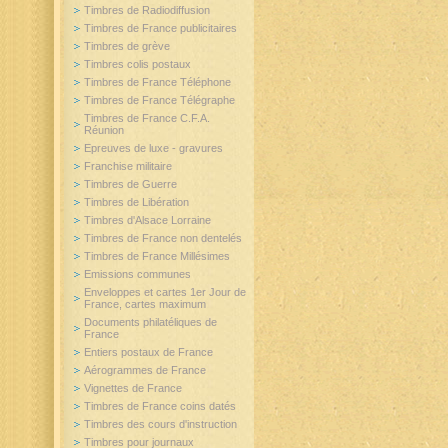
Timbres de Radiodiffusion
Timbres de France publicitaires
Timbres de grève
Timbres colis postaux
Timbres de France Téléphone
Timbres de France Télégraphe
Timbres de France C.F.A.
Réunion
Epreuves de luxe - gravures
Franchise militaire
Timbres de Guerre
Timbres de Libération
Timbres d'Alsace Lorraine
Timbres de France non dentelés
Timbres de France Millésimes
Emissions communes
Enveloppes et cartes 1er Jour de
France, cartes maximum
Documents philatéliques de
France
Entiers postaux de France
Aérogrammes de France
Vignettes de France
Timbres de France coins datés
Timbres des cours d'instruction
Timbres pour journaux