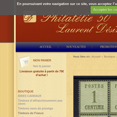
En poursuivant votre navigation sur ce site, vous acceptez l’ut
Accepter les co
ACCUEIL
NOUVEAUTÉS
PROMOTIO
Vous êtes ici :
Accueil
/
Boutique
MON PANIER
Voir le panier
Livraison gratuite à partir de 75€
d'achat !
BOUTIQUE
IDEES CADEAUX
Timbres d'affranchissement pas
chers
Timbres rares de prestige
Timbres de France