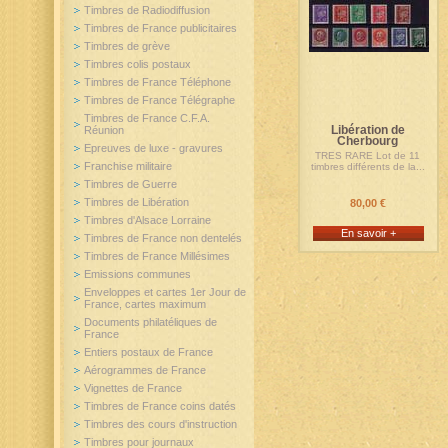
Timbres de Radiodiffusion
Timbres de France publicitaires
Timbres de grève
Timbres colis postaux
Timbres de France Téléphone
Timbres de France Télégraphe
Timbres de France C.F.A.
Libération de
Réunion
Cherbourg
Epreuves de luxe - gravures
TRES RARE Lot de 11
Franchise militaire
timbres différents de la...
Timbres de Guerre
Timbres de Libération
80,00 €
Timbres d'Alsace Lorraine
En savoir +
Timbres de France non dentelés
Timbres de France Millésimes
Emissions communes
Enveloppes et cartes 1er Jour de
France, cartes maximum
Documents philatéliques de
France
Entiers postaux de France
Aérogrammes de France
Vignettes de France
Timbres de France coins datés
Timbres des cours d'instruction
Timbres pour journaux