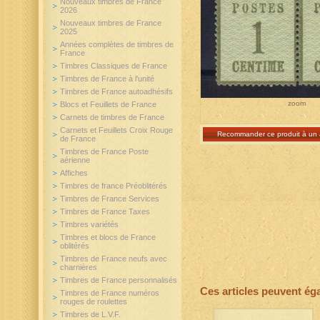
Nouveaux timbres de France
2026
Nouveaux timbres de France
2025
Années complètes de timbres de
France
Timbres Classiques de France
Timbres de France à l'unité
Timbres de France autoadhésifs
zoom
Blocs et Feuillets de France
Carnets de timbres de France
Carnets et Feuillets Croix Rouge
Recommander ce produit à un 
de France
Timbres de France Poste
aérienne
Affiches
Timbres de france Préoblitérés
Timbres de France Services
Timbres de France Taxes
Timbres variétés
Timbres et blocs de France
oblitérés
Timbres de France neufs avec
charnières
Timbres de France personnalisés
Ces articles peuvent ég
Timbres de France numéros
rouges de roulettes
Timbres de L.V.F.