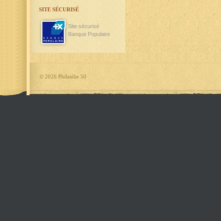
SITE SÉCURISÉ
Site sécurisé
Banque Populaire
©
2026 Philatélie 50