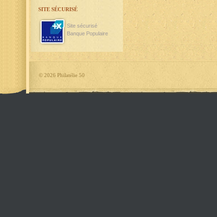
SITE SÉCURISÉ
Site sécurisé
Banque Populaire
©
2026 Philatélie 50