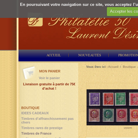
En poursuivant votre navigation sur ce site, vous acceptez l’ut
Accepter les co
ACCUEIL
NOUVEAUTÉS
PROMOTIO
Vous êtes ici :
Accueil
/
Boutique
MON PANIER
Voir le panier
Livraison gratuite à partir de 75€
d'achat !
BOUTIQUE
IDEES CADEAUX
Timbres d'affranchissement pas
chers
zoom
Timbres rares de prestige
Timbres de France