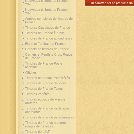
Nouveaux timbres de France
Recommander ce produit à un 
2026
Nouveaux timbres de France
2025
Années complètes de timbres de
France
Timbres Classiques de France
Timbres de France à l'unité
Timbres de France autoadhésifs
Blocs et Feuillets de France
Carnets de timbres de France
Carnets et Feuillets Croix Rouge
de France
Timbres de France Poste
aérienne
Affiches
Timbres de france Préoblitérés
Timbres de France Services
Timbres de France Taxes
Timbres variétés
Timbres et blocs de France
oblitérés
Timbres de France neufs avec
charnières
Timbres de France personnalisés
Timbres de France numéros
rouges de roulettes
Timbres de L.V.F.