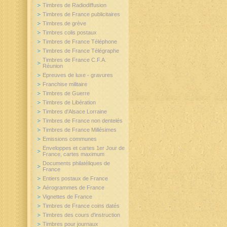
Timbres de Radiodiffusion
Timbres de France publicitaires
Timbres de grève
Timbres colis postaux
Timbres de France Téléphone
Timbres de France Télégraphe
Timbres de France C.F.A.
Réunion
Epreuves de luxe - gravures
Franchise militaire
Timbres de Guerre
Timbres de Libération
Timbres d'Alsace Lorraine
Timbres de France non dentelés
Timbres de France Millésimes
Emissions communes
Enveloppes et cartes 1er Jour de
France, cartes maximum
Documents philatéliques de
France
Entiers postaux de France
Aérogrammes de France
Vignettes de France
Timbres de France coins datés
Timbres des cours d'instruction
Timbres pour journaux