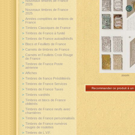
Nouveaux timbres de France
2026
Nouveaux timbres de France
2025
Années complètes de timbres de
France
Timbres Classiques de France
Timbres de France à l'unité
Timbres de France autoadhésifs
Blocs et Feuillets de France
Carnets de timbres de France
Carnets et Feuillets Croix Rouge
de France
Timbres de France Poste
aérienne
Affiches
zoom
Timbres de france Préoblitérés
Timbres de France Services
Recommander ce produit à un 
Timbres de France Taxes
Timbres variétés
Timbres et blocs de France
oblitérés
Timbres de France neufs avec
charnières
Timbres de France personnalisés
Timbres de France numéros
rouges de roulettes
Timbres de L.V.F.