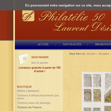
En poursuivant votre navigation sur ce site, vous accepte
ACCUEIL
NOUVEAUTÉS
PROMOTIO
Vous êtes ici :
Accueil
/
Boutique
MON PANIER
Voir le panier
Livraison gratuite à partir de 75€
d'achat !
BOUTIQUE
IDEES CADEAUX
Timbres d'affranchissement pas
chers
Timbres rares de prestige
Timbres de France