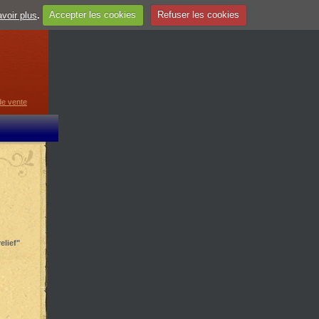
voir plus
.
Accepter les cookies
Refuser les cookies
guage
▼
de vente
elief"