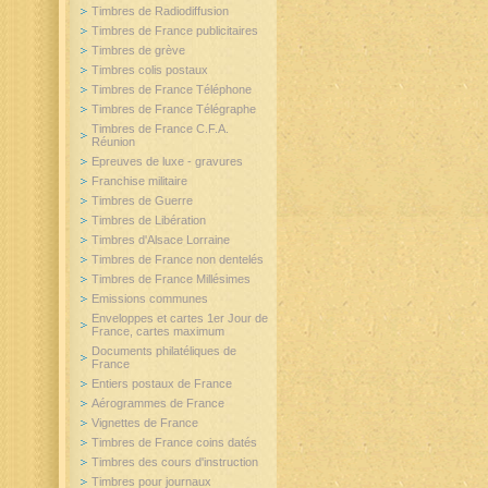
Timbres de Radiodiffusion
Timbres de France publicitaires
Timbres de grève
Timbres colis postaux
Timbres de France Téléphone
Timbres de France Télégraphe
Timbres de France C.F.A.
Réunion
Epreuves de luxe - gravures
Franchise militaire
Timbres de Guerre
Timbres de Libération
Timbres d'Alsace Lorraine
Timbres de France non dentelés
Timbres de France Millésimes
Emissions communes
Enveloppes et cartes 1er Jour de
France, cartes maximum
Documents philatéliques de
France
Entiers postaux de France
Aérogrammes de France
Vignettes de France
Timbres de France coins datés
Timbres des cours d'instruction
Timbres pour journaux