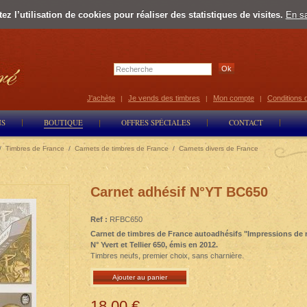
z l’utilisation de cookies pour réaliser des statistiques de visites.
En sa
Select Lan
J'achète
Je vends des timbres
Mon compte
Conditions 
|
|
|
NS
BOUTIQUE
OFFRES SPÉCIALES
CONTACT
/
Timbres de France
/
Carnets de timbres de France
/
Carnets divers de France
Carnet adhésif N°YT BC650
Ref :
RFBC650
Carnet de timbres de France autoadhésifs "Impressions de r
N° Yvert et Tellier 650, émis en 2012.
Timbres neufs, premier choix, sans charnière.
Ajouter au panier
18,00 €