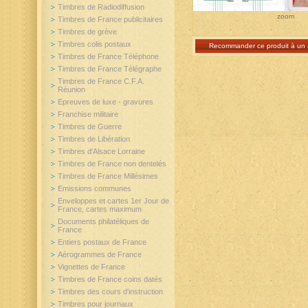
Timbres de Radiodiffusion
zoom
Timbres de France publicitaires
Timbres de grève
Timbres colis postaux
Recommander ce produit à un 
Timbres de France Téléphone
Timbres de France Télégraphe
Timbres de France C.F.A.
Réunion
Epreuves de luxe - gravures
Franchise militaire
Timbres de Guerre
Timbres de Libération
Timbres d'Alsace Lorraine
Timbres de France non dentelés
Timbres de France Millésimes
Emissions communes
Enveloppes et cartes 1er Jour de
France, cartes maximum
Documents philatéliques de
France
Entiers postaux de France
Aérogrammes de France
Vignettes de France
Timbres de France coins datés
Timbres des cours d'instruction
Timbres pour journaux