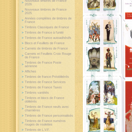
Nouveaux timbres de France
2026
Nouveaux timbres de France
2025
Années complètes de timbres de
France
Timbres Classiques de France
Timbres de France à l'unité
Timbres de France autoadhésifs
Blocs et Feuillets de France
Carnets de timbres de France
Carnets et Feuillets Croix Rouge
de France
Timbres de France Poste
aérienne
Affiches
Timbres de france Préoblitérés
Timbres de France Services
Timbres de France Taxes
Timbres variétés
Timbres et blocs de France
oblitérés
Timbres de France neufs avec
charnières
Timbres de France personnalisés
Timbres de France numéros
rouges de roulettes
Timbres de L.V.F.