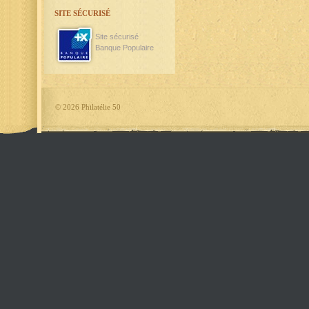
SITE SÉCURISÉ
Site sécurisé
Banque Populaire
©
2026 Philatélie 50