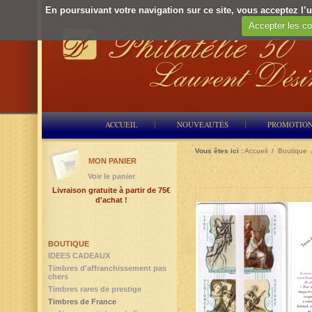
En poursuivant votre navigation sur ce site, vous acceptez l’ut
Accepter les co
ACCUEIL
NOUVEAUTÉS
PROMOTIO
Vous êtes ici :
Accueil
/
Boutique
MON PANIER
Voir le panier
Livraison gratuite à partir de 75€
d'achat !
BOUTIQUE
IDEES CADEAUX
Timbres d'affranchissement pas
chers
Timbres rares de prestige
Timbres de France