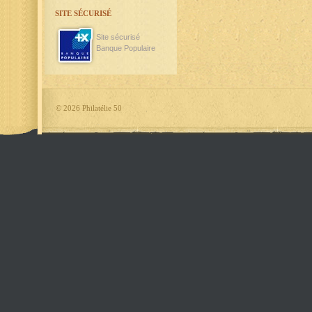
SITE SÉCURISÉ
Site sécurisé
Banque Populaire
©
2026 Philatélie 50