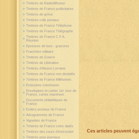
Timbres de Radiodiffusion
Timbres de France publicitaires
Timbres de grève
Timbres colis postaux
Timbres de France Téléphone
Timbres de France Télégraphe
Timbres de France C.F.A.
Réunion
Epreuves de luxe - gravures
Franchise militaire
Timbres de Guerre
Timbres de Libération
Timbres d'Alsace Lorraine
Timbres de France non dentelés
Timbres de France Millésimes
Emissions communes
Enveloppes et cartes 1er Jour de
France, cartes maximum
Documents philatéliques de
France
Entiers postaux de France
Aérogrammes de France
Vignettes de France
Timbres de France coins datés
Ces articles peuvent ég
Timbres des cours d'instruction
Timbres pour journaux