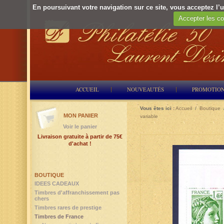
En poursuivant votre navigation sur ce site, vous acceptez l’ut
Accepter les co
ACCUEIL
NOUVEAUTÉS
PROMOTIO
Vous êtes ici :
Accueil
/
Boutique
MON PANIER
variable
Voir le panier
Livraison gratuite à partir de 75€
d'achat !
BOUTIQUE
IDEES CADEAUX
Timbres d'affranchissement pas
chers
Timbres rares de prestige
Timbres de France