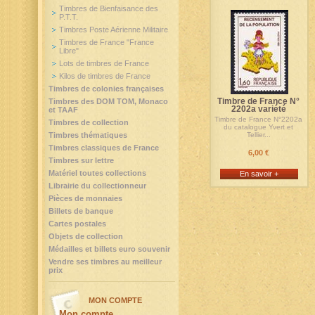
Timbres de Bienfaisance des
P.T.T.
Timbres Poste Aérienne Militaire
Timbres de France "France
Libre"
Lots de timbres de France
Kilos de timbres de France
Timbres de colonies françaises
Timbre de France N°
Timbres des DOM TOM, Monaco
2202a variété
et TAAF
Timbre de France N°2202a
Timbres de collection
du catalogue Yvert et
Timbres thématiques
Tellier...
Timbres classiques de France
6,00 €
Timbres sur lettre
Matériel toutes collections
En savoir +
Librairie du collectionneur
Pièces de monnaies
Billets de banque
Cartes postales
Objets de collection
Médailles et billets euro souvenir
Vendre ses timbres au meilleur
prix
MON COMPTE
Mon compte