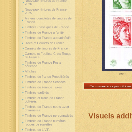
Nouveaux timbres de France
2026
Nouveaux timbres de France
2025
Années complètes de timbres de
France
Timbres Classiques de France
Timbres de France à l'unité
Timbres de France autoadhésifs
Blocs et Feuillets de France
Carnets de timbres de France
Carnets et Feuillets Croix Rouge
de France
Timbres de France Poste
aérienne
Affiches
zoom
Timbres de france Préoblitérés
Timbres de France Services
Recommander ce produit à un 
Timbres de France Taxes
Timbres variétés
Timbres et blocs de France
oblitérés
Timbres de France neufs avec
charnières
Visuels addi
Timbres de France personnalisés
Timbres de France numéros
rouges de roulettes
Timbres de L.V.F.