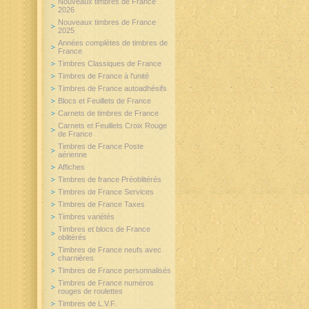
Nouveaux timbres de France
2026
Nouveaux timbres de France
2025
Années complètes de timbres de
France
Timbres Classiques de France
Timbres de France à l'unité
Timbres de France autoadhésifs
Blocs et Feuillets de France
Carnets de timbres de France
Carnets et Feuillets Croix Rouge
de France
Timbres de France Poste
aérienne
Affiches
Timbres de france Préoblitérés
Timbres de France Services
Timbres de France Taxes
Timbres variétés
Timbres et blocs de France
oblitérés
Timbres de France neufs avec
charnières
Timbres de France personnalisés
Timbres de France numéros
rouges de roulettes
Timbres de L.V.F.