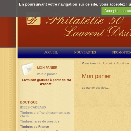
En poursuivant votre navigation sur ce site, vous acceptez l’ut
Accepter les co
ACCUEIL
NOUVEAUTÉS
PROMOTIO
Vous êtes ici :
Accueil
/
Boutique
MON PANIER
Voir le panier
Mon panier
Livraison gratuite à partir de 75€
d'achat !
Le panier est vide....
BOUTIQUE
IDEES CADEAUX
Timbres d'affranchissement pas
chers
Timbres rares de prestige
Timbres de France