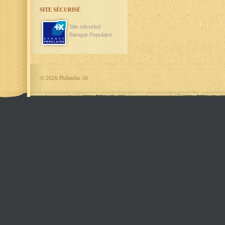
SITE SÉCURISÉ
Site sécurisé
Banque Populaire
©
2026 Philatélie 50