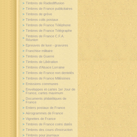
Timbres de Radiodiffusion
Timbres de France publicitaires
Timbres de grève
Timbres colis postaux
Timbres de France Téléphone
Timbres de France Télégraphe
Timbres de France C.F.A.
Réunion
Epreuves de luxe - gravures
Franchise militaire
Timbres de Guerre
Timbres de Libération
Timbres d'Alsace Lorraine
Timbres de France non dentelés
Timbres de France Millésimes
Emissions communes
Enveloppes et cartes 1er Jour de
France, cartes maximum
Documents philatéliques de
France
Entiers postaux de France
Aérogrammes de France
Vignettes de France
Timbres de France coins datés
Timbres des cours d'instruction
Timbres pour journaux