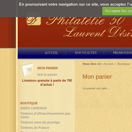
En poursuivant votre navigation sur ce site, vous acceptez l’ut
Accepter les co
ACCUEIL
NOUVEAUTÉS
PROMOTIO
Vous êtes ici :
Accueil
/
Boutique
MON PANIER
Voir le panier
Mon panier
Livraison gratuite à partir de 75€
d'achat !
Le panier est vide....
BOUTIQUE
IDEES CADEAUX
Timbres d'affranchissement pas
chers
Timbres rares de prestige
Timbres de France