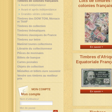
Lots de timbres 
Timbres de colonies françaises
colonies françai
Avant indépendance
Avant et après indépendance
Grandes séries coloniales
Timbres des DOM TOM, Monaco
et TAAF
Timbres de collection
Timbres thématiques
Timbres classiques de France
Timbres sur lettre
Matériel toutes collections
En savoir +
Librairie du collectionneur
Pièces de monnaies
Timbres d'Afriq
Billets de banque
Equatoriale Franç
Cartes postales
Objets de collection
Médailles et billets euro souvenir
Vendre ses timbres au meilleur
prix
MON COMPTE
En savoir +
Mon compte
Nom d'utilisateur
Mot de passe