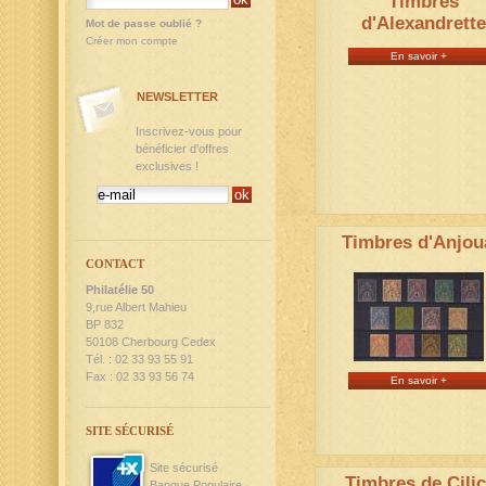
Timbres
d'Alexandrette
Mot de passe oublié ?
Créer mon compte
En savoir +
NEWSLETTER
Inscrivez-vous pour
bénéficier d'offres
exclusives !
Timbres d'Anjou
CONTACT
Philatélie 50
9,rue Albert Mahieu
BP 832
50108 Cherbourg Cedex
Tél. : 02 33 93 55 91
Fax : 02 33 93 56 74
En savoir +
SITE SÉCURISÉ
Site sécurisé
Timbres de Cilic
Banque Populaire