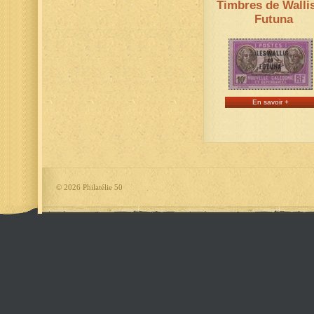
Timbres de Wallis
Futuna
En savoir +
©
2026 Philatélie 50