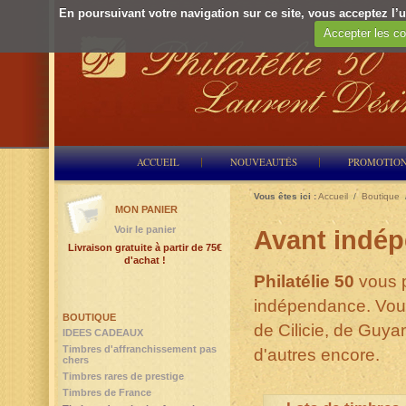
En poursuivant votre navigation sur ce site, vous acceptez l’ut
Accepter les co
ACCUEIL
NOUVEAUTÉS
PROMOTIO
Vous êtes ici :
Accueil
/
Boutique
MON PANIER
Voir le panier
Avant indé
Livraison gratuite à partir de 75€
d'achat !
Philatélie 50
vous p
indépendance. Vous
BOUTIQUE
de Cilicie, de Guya
IDEES CADEAUX
Timbres d'affranchissement pas
d'autres encore.
chers
Timbres rares de prestige
Timbres de France