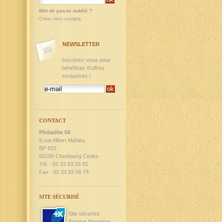
Mot de passe oublié ?
Créer mon compte
NEWSLETTER
Inscrivez-vous pour
bénéficier d'offres
exclusives !
CONTACT
Philatélie 50
9,rue Albert Mahieu
BP 832
50108 Cherbourg Cedex
Tél. : 02 33 93 55 91
Fax : 02 33 93 56 74
SITE SÉCURISÉ
Site sécurisé
Banque Populaire