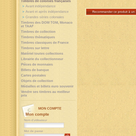
Timbres de colonies françaises
Avant indépendance
Avant et après indépendance
Recommander ce produit à un 
Grandes séries coloniales
Timbres des DOM TOM, Monaco
et TAAF
Timbres de collection
Timbres thématiques
Timbres classiques de France
Timbres sur lettre
Matériel toutes collections
Librairie du collectionneur
Pièces de monnaies
Billets de banque
Cartes postales
Objets de collection
Médailles et billets euro souvenir
Vendre ses timbres au meilleur
prix
MON COMPTE
Mon compte
Nom d'utilisateur
Mot de passe