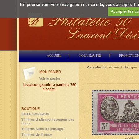
En poursuivant votre navigation sur ce site, vous acceptez l’ut
Accepter les co
ACCUEIL
NOUVEAUTÉS
PROMOTIO
Vous êtes ici :
Accueil
/
Boutique
MON PANIER
Voir le panier
Livraison gratuite à partir de 75€
d'achat !
BOUTIQUE
IDEES CADEAUX
Timbres d'affranchissement pas
chers
Timbres rares de prestige
Timbres de France
zoom