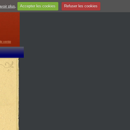
voir plus
.
Accepter les cookies
Refuser les cookies
guage
▼
de vente