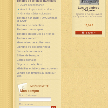
Timbres de colonies françaises
Avant indépendance
Lots de timbres
Avant et après indépendance
d'Algérie
Grandes séries coloniales
Timbres d’Algérie avant
indépendance Découvrez...
Timbres des DOM TOM, Monaco
et TAAF
Timbres de collection
15,00 €
Timbres thématiques
En savoir +
Timbres classiques de France
Timbres sur lettre
Matériel toutes collections
Librairie du collectionneur
Pièces de monnaies
Billets de banque
Cartes postales
Objets de collection
Médailles et billets euro souvenir
Vendre ses timbres au meilleur
prix
MON COMPTE
Mon compte
Nom d'utilisateur
Mot de passe