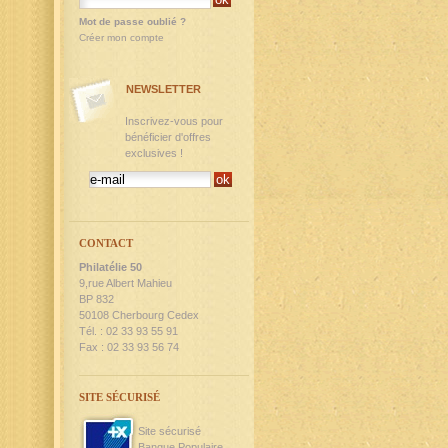
Mot de passe oublié ?
Créer mon compte
NEWSLETTER
Inscrivez-vous pour
bénéficier d'offres
exclusives !
CONTACT
Philatélie 50
9,rue Albert Mahieu
BP 832
50108 Cherbourg Cedex
Tél. : 02 33 93 55 91
Fax : 02 33 93 56 74
SITE SÉCURISÉ
Site sécurisé
Banque Populaire