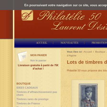
En poursuivant votre navigation sur ce site, vous accepte
ACCUEIL
NOUVEAUTÉS
PROMOTIO
Vous êtes ici :
Accueil
/
Boutique
MON PANIER
d'Algérie
Voir le panier
Lots de timbres d
Livraison gratuite à partir de 75€
d'achat !
Philatélie 50 vous propose des lot
BOUTIQUE
IDEES CADEAUX
Timbres d'affranchissement pas
chers
Timbres rares de prestige
Timbres de France