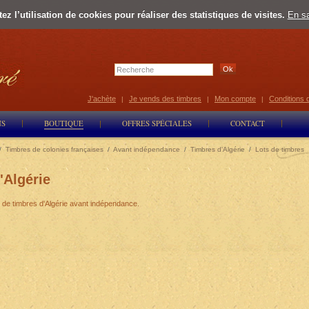
z l’utilisation de cookies pour réaliser des statistiques de visites.
En sa
Select Lan
J'achète
Je vends des timbres
Mon compte
Conditions 
|
|
|
NS
BOUTIQUE
OFFRES SPÉCIALES
CONTACT
/
Timbres de colonies françaises
/
Avant indépendance
/
Timbres d'Algérie
/
Lots de timbres
'Algérie
s de timbres d'Algérie avant indépendance.