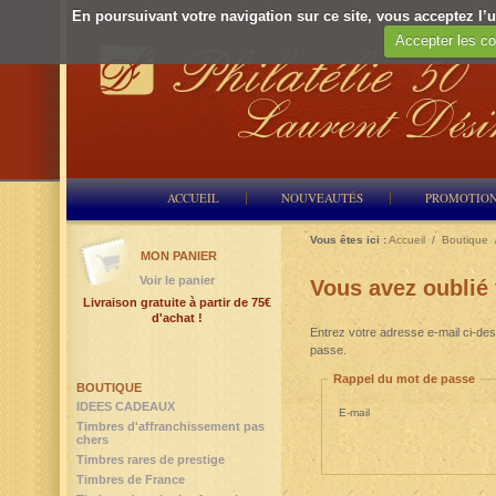
En poursuivant votre navigation sur ce site, vous acceptez l’ut
Accepter les co
ACCUEIL
NOUVEAUTÉS
PROMOTIO
Vous êtes ici :
Accueil
/
Boutique
MON PANIER
Voir le panier
Vous avez oublié
Livraison gratuite à partir de 75€
d'achat !
Entrez votre adresse e-mail ci-des
passe.
Rappel du mot de passe
BOUTIQUE
IDEES CADEAUX
E-mail
Timbres d'affranchissement pas
chers
Timbres rares de prestige
Timbres de France