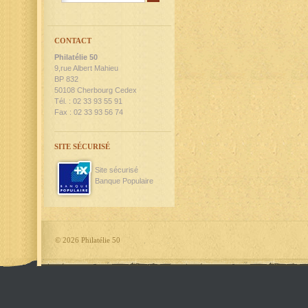
CONTACT
Philatélie 50
9,rue Albert Mahieu
BP 832
50108 Cherbourg Cedex
Tél. : 02 33 93 55 91
Fax : 02 33 93 56 74
SITE SÉCURISÉ
Site sécurisé
Banque Populaire
©
2026 Philatélie 50