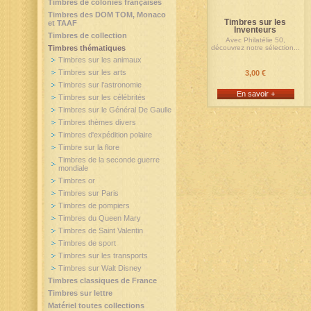
Timbres de colonies françaises
Timbres des DOM TOM, Monaco
Timbres sur les
et TAAF
Inventeurs
Timbres de collection
Avec Philatélie 50,
Timbres thématiques
découvrez notre sélection...
Timbres sur les animaux
Timbres sur les arts
3,00 €
Timbres sur l'astronomie
En savoir +
Timbres sur les célébrités
Timbres sur le Général De Gaulle
Timbres thèmes divers
Timbres d'expédition polaire
Timbre sur la flore
Timbres de la seconde guerre
mondiale
Timbres or
Timbres sur Paris
Timbres de pompiers
Timbres du Queen Mary
Timbres de Saint Valentin
Timbres de sport
Timbres sur les transports
Timbres sur Walt Disney
Timbres classiques de France
Timbres sur lettre
Matériel toutes collections