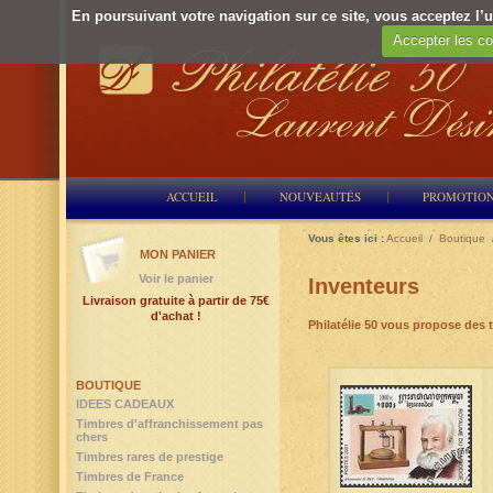
En poursuivant votre navigation sur ce site, vous acceptez l’ut
Accepter les co
ACCUEIL
NOUVEAUTÉS
PROMOTIO
Vous êtes ici :
Accueil
/
Boutique
MON PANIER
Voir le panier
Inventeurs
Livraison gratuite à partir de 75€
d'achat !
Philatélie 50 vous propose des 
BOUTIQUE
IDEES CADEAUX
Timbres d'affranchissement pas
chers
Timbres rares de prestige
Timbres de France