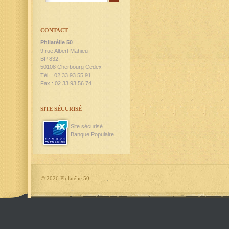
CONTACT
Philatélie 50
9,rue Albert Mahieu
BP 832
50108 Cherbourg Cedex
Tél. : 02 33 93 55 91
Fax : 02 33 93 56 74
SITE SÉCURISÉ
Site sécurisé
Banque Populaire
©
2026 Philatélie 50