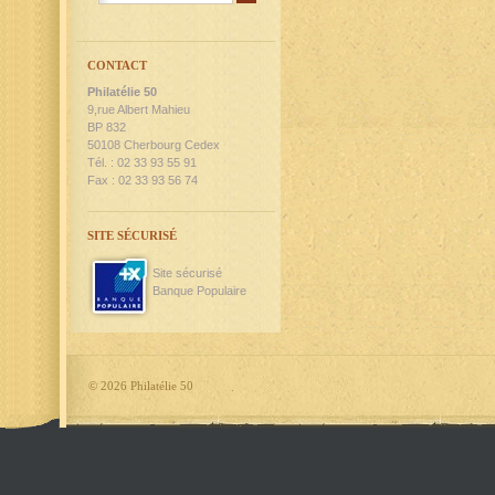
CONTACT
Philatélie 50
9,rue Albert Mahieu
BP 832
50108 Cherbourg Cedex
Tél. : 02 33 93 55 91
Fax : 02 33 93 56 74
SITE SÉCURISÉ
Site sécurisé
Banque Populaire
©
2026 Philatélie 50