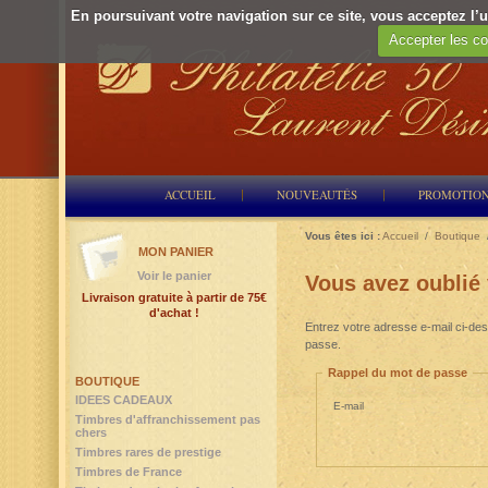
En poursuivant votre navigation sur ce site, vous acceptez l’ut
Accepter les co
ACCUEIL
NOUVEAUTÉS
PROMOTIO
Vous êtes ici :
Accueil
/
Boutique
MON PANIER
Voir le panier
Vous avez oublié
Livraison gratuite à partir de 75€
d'achat !
Entrez votre adresse e-mail ci-des
passe.
Rappel du mot de passe
BOUTIQUE
IDEES CADEAUX
E-mail
Timbres d'affranchissement pas
chers
Timbres rares de prestige
Timbres de France