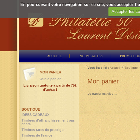
En poursuivant votre navigation sur ce site, vous acceptez l’ut
Accepter les co
ACCUEIL
NOUVEAUTÉS
PROMOTIO
Vous êtes ici :
Accueil
/
Boutique
MON PANIER
Voir le panier
Mon panier
Livraison gratuite à partir de 75€
d'achat !
Le panier est vide....
BOUTIQUE
IDEES CADEAUX
Timbres d'affranchissement pas
chers
Timbres rares de prestige
Timbres de France