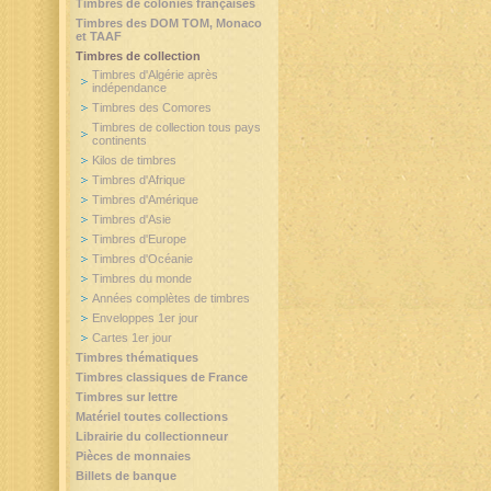
Timbres de colonies françaises
Timbres des DOM TOM, Monaco
et TAAF
Timbres de collection
Timbres d'Algérie après
indépendance
Timbres des Comores
Timbres de collection tous pays
continents
Kilos de timbres
Timbres d'Afrique
Timbres d'Amérique
Timbres d'Asie
Timbres d'Europe
Timbres d'Océanie
Timbres du monde
Années complètes de timbres
Enveloppes 1er jour
Cartes 1er jour
Timbres thématiques
Timbres classiques de France
Timbres sur lettre
Matériel toutes collections
Librairie du collectionneur
Pièces de monnaies
Billets de banque