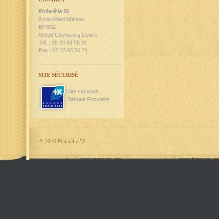
Philatélie 50
9,rue Albert Mahieu
BP 832
50108 Cherbourg Cedex
Tél. : 02 33 93 55 91
Fax : 02 33 93 56 74
SITE SÉCURISÉ
Site sécurisé
Banque Populaire
©
2026 Philatélie 50