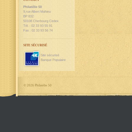
Philatélie 50
9,rue Albert Mahieu
BP 832
50108 Cherbourg Cedex
Tél. : 02 33 93 55 91
Fax : 02 33 93 56 74
SITE SÉCURISÉ
Site sécurisé
Banque Populaire
©
2026 Philatélie 50