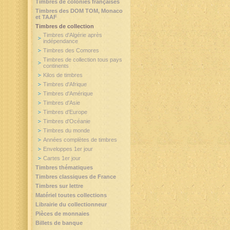
Timbres de colonies françaises
Timbres des DOM TOM, Monaco
et TAAF
Timbres de collection
Timbres d'Algérie après
indépendance
Timbres des Comores
Timbres de collection tous pays
continents
Kilos de timbres
Timbres d'Afrique
Timbres d'Amérique
Timbres d'Asie
Timbres d'Europe
Timbres d'Océanie
Timbres du monde
Années complètes de timbres
Enveloppes 1er jour
Cartes 1er jour
Timbres thématiques
Timbres classiques de France
Timbres sur lettre
Matériel toutes collections
Librairie du collectionneur
Pièces de monnaies
Billets de banque