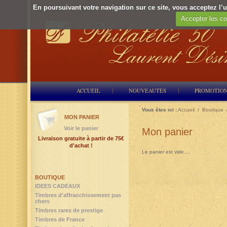
En poursuivant votre navigation sur ce site, vous acceptez l’ut
Accepter les co
ACCUEIL
NOUVEAUTÉS
PROMOTIO
Vous êtes ici :
Accueil
/
Boutique
MON PANIER
Voir le panier
Mon panier
Livraison gratuite à partir de 75€
d'achat !
Le panier est vide....
BOUTIQUE
IDEES CADEAUX
Timbres d'affranchissement pas
chers
Timbres rares de prestige
Timbres de France