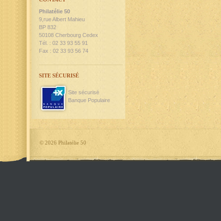
Philatélie 50
9,rue Albert Mahieu
BP 832
50108 Cherbourg Cedex
Tél. : 02 33 93 55 91
Fax : 02 33 93 56 74
SITE SÉCURISÉ
Site sécurisé
Banque Populaire
©
2026 Philatélie 50