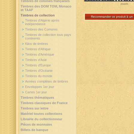
Timbres de colonies françaises
zoom
Timbres des DOM TOM, Monaco
et TAAF
Timbres de collection
Recommander ce produit à un 
Timbres d'Algérie après
indépendance
Timbres des Comores
Timbres de collection tous pays
continents
Kilos de timbres
Timbres d'Afrique
Timbres d'Amérique
Timbres d'Asie
Timbres d'Europe
Timbres d'Océanie
Timbres du monde
Années complètes de timbres
Enveloppes 1er jour
Cartes 1er jour
Timbres thématiques
Timbres classiques de France
Timbres sur lettre
Matériel toutes collections
Librairie du collectionneur
Pièces de monnaies
Billets de banque