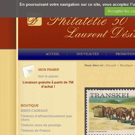
En poursuivant votre navigation sur ce site, vous acceptez l’ut
Accepter les co
ACCUEIL
NOUVEAUTÉS
PROMOTIO
Vous êtes ici :
Accueil
/
Boutique
MON PANIER
Voir le panier
Livraison gratuite à partir de 75€
d'achat !
BOUTIQUE
IDEES CADEAUX
Timbres d'affranchissement pas
chers
Timbres rares de prestige
Timbres de France