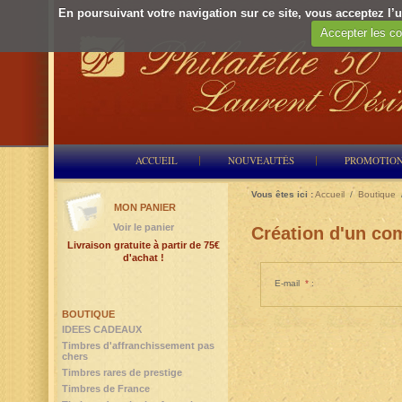
En poursuivant votre navigation sur ce site, vous acceptez l’ut
Accepter les co
ACCUEIL
NOUVEAUTÉS
PROMOTIO
Vous êtes ici :
Accueil
/
Boutique
MON PANIER
Voir le panier
Création d'un com
Livraison gratuite à partir de 75€
d'achat !
E-mail
*
:
BOUTIQUE
IDEES CADEAUX
Timbres d'affranchissement pas
chers
Timbres rares de prestige
Timbres de France