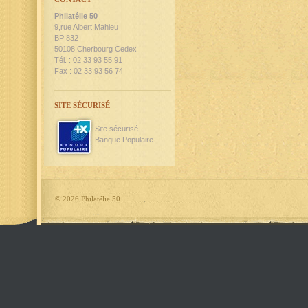
Philatélie 50
9,rue Albert Mahieu
BP 832
50108 Cherbourg Cedex
Tél. : 02 33 93 55 91
Fax : 02 33 93 56 74
SITE SÉCURISÉ
Site sécurisé
Banque Populaire
©
2026 Philatélie 50