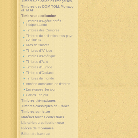
Timbres de colonies françaises
Timbres des DOM TOM, Monaco
et TAAF
Timbres de collection
Timbres d'Algérie après
indépendance
Timbres des Comores
Timbres de collection tous pays
continents
Kilos de timbres
Timbres d'Afrique
Timbres d'Amérique
Timbres d'Asie
Timbres d'Europe
Timbres d'Océanie
Timbres du monde
Années complètes de timbres
Enveloppes 1er jour
Cartes 1er jour
Timbres thématiques
Timbres classiques de France
Timbres sur lettre
Matériel toutes collections
Librairie du collectionneur
Pièces de monnaies
Billets de banque