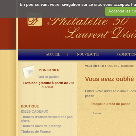
En poursuivant votre navigation sur ce site, vous acceptez l’ut
Accepter les co
ACCUEIL
NOUVEAUTÉS
PROMOTIO
Vous êtes ici :
Accueil
/
Boutique
MON PANIER
Voir le panier
Vous avez oublié
Livraison gratuite à partir de 75€
d'achat !
Entrez votre adresse e-mail ci-des
passe.
Rappel du mot de passe
BOUTIQUE
IDEES CADEAUX
E-mail
Timbres d'affranchissement pas
chers
Timbres rares de prestige
Timbres de France