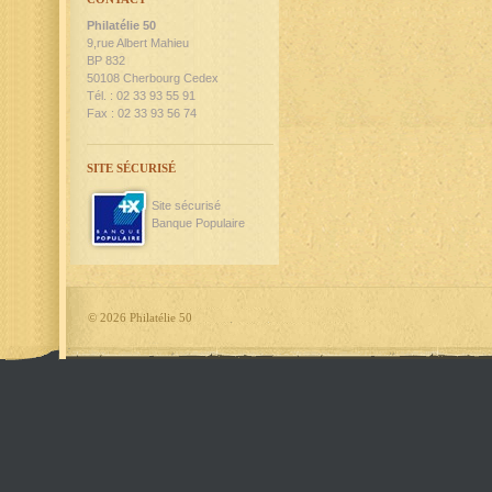
Philatélie 50
9,rue Albert Mahieu
BP 832
50108 Cherbourg Cedex
Tél. : 02 33 93 55 91
Fax : 02 33 93 56 74
SITE SÉCURISÉ
Site sécurisé
Banque Populaire
©
2026 Philatélie 50