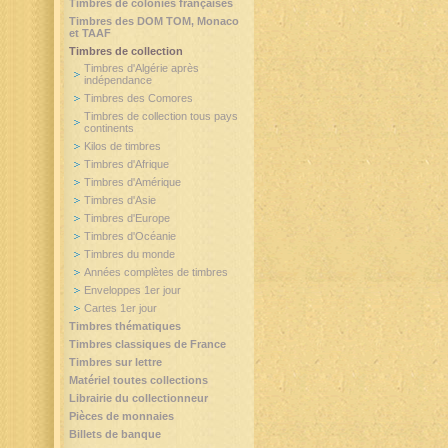
Timbres de colonies françaises
Timbres des DOM TOM, Monaco
et TAAF
Timbres de collection
Timbres d'Algérie après
indépendance
Timbres des Comores
Timbres de collection tous pays
continents
Kilos de timbres
Timbres d'Afrique
Timbres d'Amérique
Timbres d'Asie
Timbres d'Europe
Timbres d'Océanie
Timbres du monde
Années complètes de timbres
Enveloppes 1er jour
Cartes 1er jour
Timbres thématiques
Timbres classiques de France
Timbres sur lettre
Matériel toutes collections
Librairie du collectionneur
Pièces de monnaies
Billets de banque