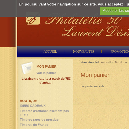
En poursuivant votre navigation sur ce site, vous acceptez l’ut
Accepter les co
ACCUEIL
NOUVEAUTÉS
PROMOTIO
Vous êtes ici :
Accueil
/
Boutique
MON PANIER
Voir le panier
Mon panier
Livraison gratuite à partir de 75€
d'achat !
Le panier est vide....
BOUTIQUE
IDEES CADEAUX
Timbres d'affranchissement pas
chers
Timbres rares de prestige
Timbres de France