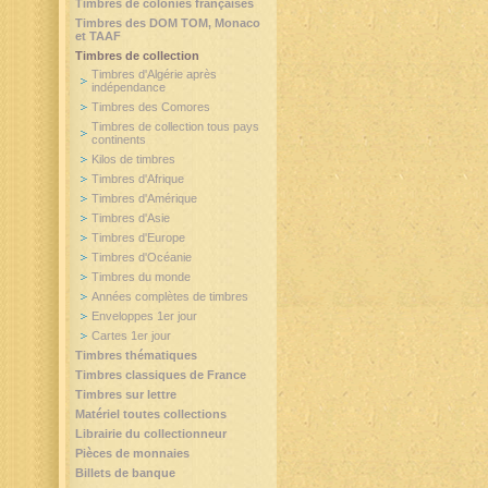
Timbres de colonies françaises
Timbres des DOM TOM, Monaco
et TAAF
Timbres de collection
Timbres d'Algérie après
indépendance
Timbres des Comores
Timbres de collection tous pays
continents
Kilos de timbres
Timbres d'Afrique
Timbres d'Amérique
Timbres d'Asie
Timbres d'Europe
Timbres d'Océanie
Timbres du monde
Années complètes de timbres
Enveloppes 1er jour
Cartes 1er jour
Timbres thématiques
Timbres classiques de France
Timbres sur lettre
Matériel toutes collections
Librairie du collectionneur
Pièces de monnaies
Billets de banque