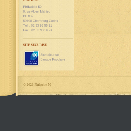
Philatélie 50
9,rue Albert Mahieu
BP 832
50108 Cherbourg Cedex
Tél. : 02 33 93 55 91
Fax : 02 33 93 56 74
SITE SÉCURISÉ
Site sécurisé
Banque Populaire
©
2026 Philatélie 50