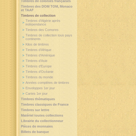
Timbres de colonies françaises
Timbres des DOM TOM, Monaco
et TAAF
Timbres de collection
Timbres d'Algérie après
indépendance
Timbres des Comores
Timbres de collection tous pays
continents
Kilos de timbres
Timbres d'Afrique
Timbres d'Amérique
Timbres d'Asie
Timbres d'Europe
Timbres d'Océanie
Timbres du monde
Années complètes de timbres
Enveloppes 1er jour
Cartes 1er jour
Timbres thématiques
Timbres classiques de France
Timbres sur lettre
Matériel toutes collections
Librairie du collectionneur
Pièces de monnaies
Billets de banque