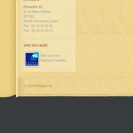
Philatélie 50
9,rue Albert Mahieu
BP 832
50108 Cherbourg Cedex
Tél. : 02 33 93 55 91
Fax : 02 33 93 56 74
SITE SÉCURISÉ
Site sécurisé
Banque Populaire
©
2026 Philatélie 50