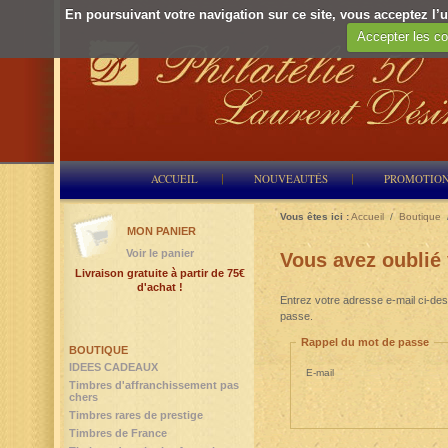
En poursuivant votre navigation sur ce site, vous acceptez l’ut
Accepter les co
ACCUEIL
NOUVEAUTÉS
PROMOTIO
Vous êtes ici :
Accueil
/
Boutique
MON PANIER
Voir le panier
Vous avez oublié
Livraison gratuite à partir de 75€
d'achat !
Entrez votre adresse e-mail ci-des
passe.
Rappel du mot de passe
BOUTIQUE
IDEES CADEAUX
E-mail
Timbres d'affranchissement pas
chers
Timbres rares de prestige
Timbres de France