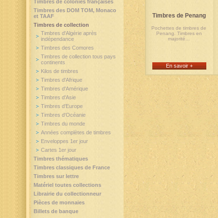
Timbres de colonies françaises
Timbres des DOM TOM, Monaco
Timbres de Penang
et TAAF
Timbres de collection
Pochettes de timbres de
Timbres d'Algérie après
Penang. Timbres en
indépendance
majorité...
Timbres des Comores
Timbres de collection tous pays
continents
En savoir +
Kilos de timbres
Timbres d'Afrique
Timbres d'Amérique
Timbres d'Asie
Timbres d'Europe
Timbres d'Océanie
Timbres du monde
Années complètes de timbres
Enveloppes 1er jour
Cartes 1er jour
Timbres thématiques
Timbres classiques de France
Timbres sur lettre
Matériel toutes collections
Librairie du collectionneur
Pièces de monnaies
Billets de banque