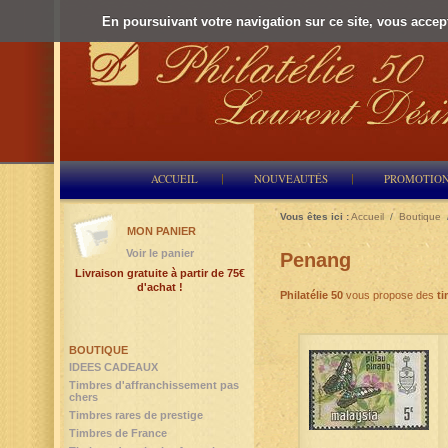
En poursuivant votre navigation sur ce site, vous accepte
ACCUEIL
NOUVEAUTÉS
PROMOTIO
Vous êtes ici :
Accueil
/
Boutique
MON PANIER
Voir le panier
Penang
Livraison gratuite à partir de 75€
d'achat !
Philatélie 50
vous propose des
ti
BOUTIQUE
IDEES CADEAUX
Timbres d'affranchissement pas
chers
Timbres rares de prestige
Timbres de France