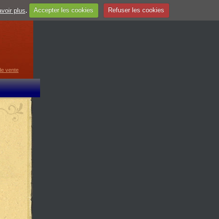
voir plus
.
Accepter les cookies
Refuser les cookies
guage
▼
de vente