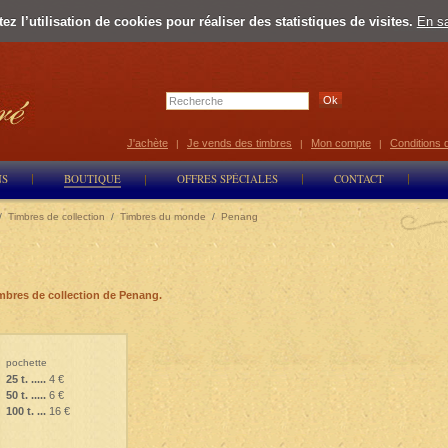
z l’utilisation de cookies pour réaliser des statistiques de visites.
En sa
Select Lan
J'achète
Je vends des timbres
Mon compte
Conditions 
|
|
|
NS
BOUTIQUE
OFFRES SPÉCIALES
CONTACT
/
Timbres de collection
/
Timbres du monde
/
Penang
mbres de collection de Penang.
pochette
25 t. .....
4 €
50 t. .....
6 €
100 t. ...
16 €