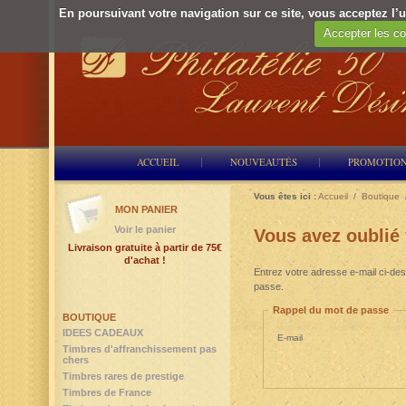
En poursuivant votre navigation sur ce site, vous acceptez l’ut
Accepter les co
ACCUEIL
NOUVEAUTÉS
PROMOTIO
Vous êtes ici :
Accueil
/
Boutique
MON PANIER
Voir le panier
Vous avez oublié
Livraison gratuite à partir de 75€
d'achat !
Entrez votre adresse e-mail ci-des
passe.
Rappel du mot de passe
BOUTIQUE
IDEES CADEAUX
E-mail
Timbres d'affranchissement pas
chers
Timbres rares de prestige
Timbres de France