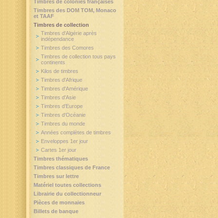
Timbres de colonies françaises
Timbres des DOM TOM, Monaco
et TAAF
Timbres de collection
Timbres d'Algérie après
indépendance
Timbres des Comores
Timbres de collection tous pays
continents
Kilos de timbres
Timbres d'Afrique
Timbres d'Amérique
Timbres d'Asie
Timbres d'Europe
Timbres d'Océanie
Timbres du monde
Années complètes de timbres
Enveloppes 1er jour
Cartes 1er jour
Timbres thématiques
Timbres classiques de France
Timbres sur lettre
Matériel toutes collections
Librairie du collectionneur
Pièces de monnaies
Billets de banque