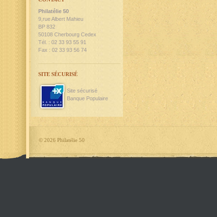
Philatélie 50
9,rue Albert Mahieu
BP 832
50108 Cherbourg Cedex
Tél. : 02 33 93 55 91
Fax : 02 33 93 56 74
SITE SÉCURISÉ
Site sécurisé
Banque Populaire
©
2026 Philatélie 50