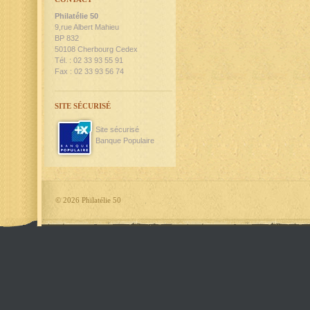
Philatélie 50
9,rue Albert Mahieu
BP 832
50108 Cherbourg Cedex
Tél. : 02 33 93 55 91
Fax : 02 33 93 56 74
SITE SÉCURISÉ
Site sécurisé
Banque Populaire
©
2026 Philatélie 50