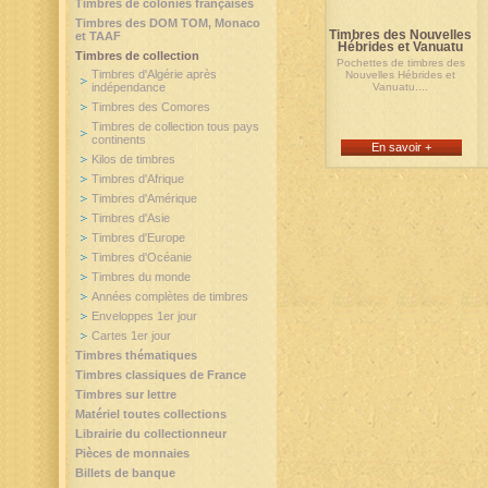
Timbres de colonies françaises
Timbres des DOM TOM, Monaco
Timbres des Nouvelles
et TAAF
Hébrides et Vanuatu
Timbres de collection
Pochettes de timbres des
Timbres d'Algérie après
Nouvelles Hébrides et
indépendance
Vanuatu....
Timbres des Comores
Timbres de collection tous pays
continents
En savoir +
Kilos de timbres
Timbres d'Afrique
Timbres d'Amérique
Timbres d'Asie
Timbres d'Europe
Timbres d'Océanie
Timbres du monde
Années complètes de timbres
Enveloppes 1er jour
Cartes 1er jour
Timbres thématiques
Timbres classiques de France
Timbres sur lettre
Matériel toutes collections
Librairie du collectionneur
Pièces de monnaies
Billets de banque