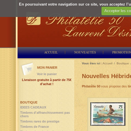
En poursuivant votre navigation sur ce site, vous acceptez l’ut
Accepter les co
ACCUEIL
NOUVEAUTÉS
PROMOTIO
Vous êtes ici :
Accueil
/
Boutique
MON PANIER
Voir le panier
Nouvelles Hébrid
Livraison gratuite à partir de 75€
d'achat !
Philatélie 50
vous propose des
ti
BOUTIQUE
IDEES CADEAUX
Timbres d'affranchissement pas
chers
Timbres rares de prestige
Timbres de France