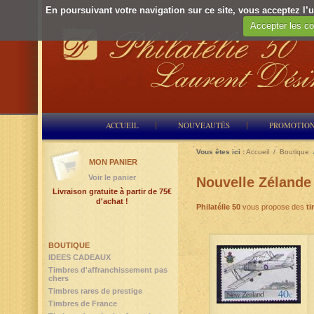
En poursuivant votre navigation sur ce site, vous acceptez l’ut
Accepter les co
ACCUEIL
NOUVEAUTÉS
PROMOTIO
Vous êtes ici :
Accueil
/
Boutique
MON PANIER
Voir le panier
Nouvelle Zélande
Livraison gratuite à partir de 75€
d'achat !
Philatélie 50
vous propose des
ti
BOUTIQUE
IDEES CADEAUX
Timbres d'affranchissement pas
chers
Timbres rares de prestige
Timbres de France