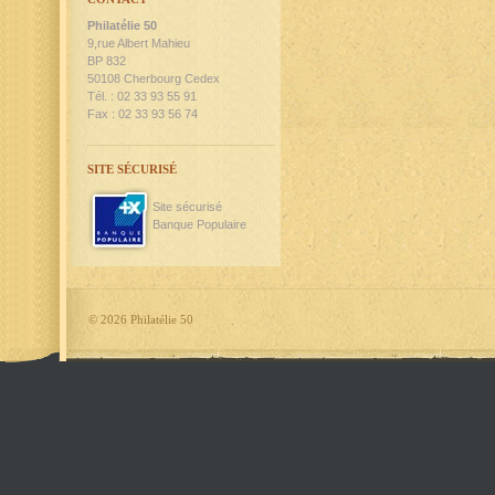
Philatélie 50
9,rue Albert Mahieu
BP 832
50108 Cherbourg Cedex
Tél. : 02 33 93 55 91
Fax : 02 33 93 56 74
SITE SÉCURISÉ
Site sécurisé
Banque Populaire
©
2026 Philatélie 50