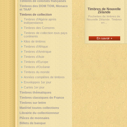
Timbres de colonies françaises
Timbres des DOM TOM, Monaco
Timbres de Nouvelle
et TAAF
Zélande
Timbres de collection
Pochettes de timbres de
Timbres d'Algérie après
Nouvelle Zélande. Timbres
indépendance
en...
Timbres des Comores
Timbres de collection tous pays
continents
En savoir +
Kilos de timbres
Timbres d'Afrique
Timbres d'Amérique
Timbres d'Asie
Timbres d'Europe
Timbres d'Océanie
Timbres du monde
Années complètes de timbres
Enveloppes 1er jour
Cartes 1er jour
Timbres thématiques
Timbres classiques de France
Timbres sur lettre
Matériel toutes collections
Librairie du collectionneur
Pièces de monnaies
Billets de banque