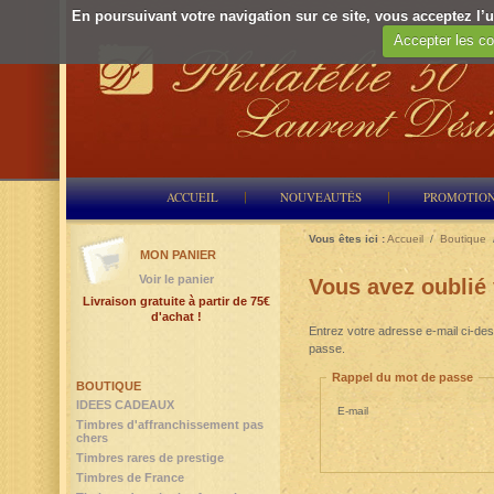
En poursuivant votre navigation sur ce site, vous acceptez l’ut
Accepter les co
ACCUEIL
NOUVEAUTÉS
PROMOTIO
Vous êtes ici :
Accueil
/
Boutique
MON PANIER
Voir le panier
Vous avez oublié
Livraison gratuite à partir de 75€
d'achat !
Entrez votre adresse e-mail ci-des
passe.
Rappel du mot de passe
BOUTIQUE
IDEES CADEAUX
E-mail
Timbres d'affranchissement pas
chers
Timbres rares de prestige
Timbres de France