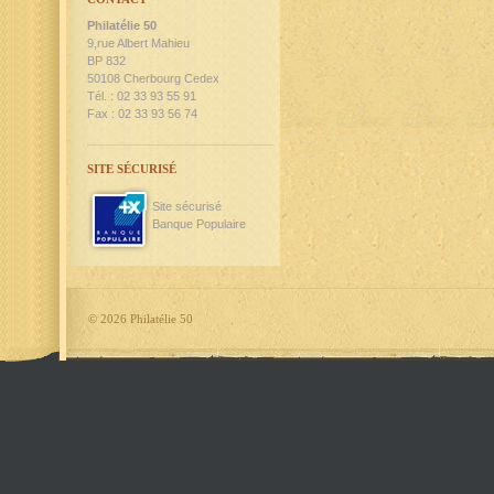
Philatélie 50
9,rue Albert Mahieu
BP 832
50108 Cherbourg Cedex
Tél. : 02 33 93 55 91
Fax : 02 33 93 56 74
SITE SÉCURISÉ
Site sécurisé
Banque Populaire
©
2026 Philatélie 50