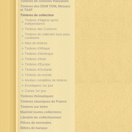
Timbres de colonies françaises
Timbres des DOM TOM, Monaco
et TAAF
Timbres de collection
Timbres d'Algérie après
indépendance
Timbres des Comores
Timbres de collection tous pays
continents
Kilos de timbres
Timbres d'Afrique
Timbres d'Amérique
Timbres d'Asie
Timbres d'Europe
Timbres d'Océanie
Timbres du monde
Années complètes de timbres
Enveloppes 1er jour
Cartes 1er jour
Timbres thématiques
Timbres classiques de France
Timbres sur lettre
Matériel toutes collections
Librairie du collectionneur
Pièces de monnaies
Billets de banque