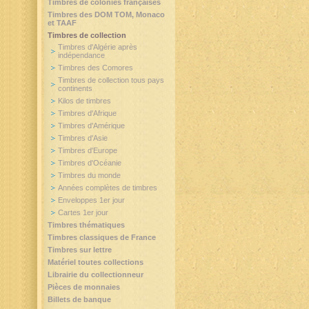
Timbres de colonies françaises
Timbres des DOM TOM, Monaco
et TAAF
Timbres de collection
Timbres d'Algérie après
indépendance
Timbres des Comores
Timbres de collection tous pays
continents
Kilos de timbres
Timbres d'Afrique
Timbres d'Amérique
Timbres d'Asie
Timbres d'Europe
Timbres d'Océanie
Timbres du monde
Années complètes de timbres
Enveloppes 1er jour
Cartes 1er jour
Timbres thématiques
Timbres classiques de France
Timbres sur lettre
Matériel toutes collections
Librairie du collectionneur
Pièces de monnaies
Billets de banque