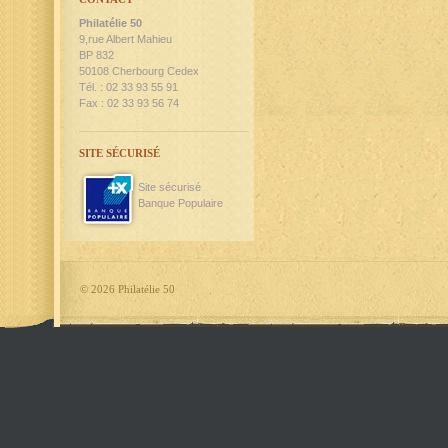
Philatélie 50
9,rue Albert Mahieu
BP 832
50108 Cherbourg Cedex
Tél. : 02 33 93 55 91
Fax : 02 33 93 56 74
SITE SÉCURISÉ
Site sécurisé
Banque Populaire
©
2026 Philatélie 50