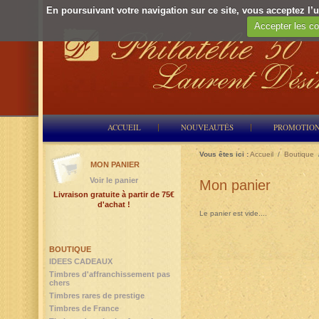
En poursuivant votre navigation sur ce site, vous acceptez l’ut
Accepter les co
ACCUEIL
NOUVEAUTÉS
PROMOTIO
Vous êtes ici :
Accueil
/
Boutique
MON PANIER
Voir le panier
Mon panier
Livraison gratuite à partir de 75€
d'achat !
Le panier est vide....
BOUTIQUE
IDEES CADEAUX
Timbres d'affranchissement pas
chers
Timbres rares de prestige
Timbres de France