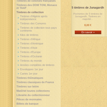
Timbres de colonies françaises
Timbres des DOM TOM, Monaco
5 timbres de Junagardh
et TAAF
Timbres de collection
Pochettes de 5 timbres de
Timbres d'Algérie après
Junagardh. Timbres en
indépendance
majorité...
Timbres des Comores
8,00 €
Timbres de collection tous pays
continents
En savoir +
Kilos de timbres
Timbres d'Afrique
Timbres d'Amérique
Timbres d'Asie
Timbres d'Europe
Timbres d'Océanie
Timbres du monde
Années complètes de timbres
Enveloppes 1er jour
Cartes 1er jour
Timbres thématiques
Timbres classiques de France
Timbres sur lettre
Matériel toutes collections
Librairie du collectionneur
Pièces de monnaies
Billets de banque