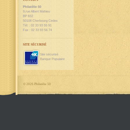
Philatélie 50
9,rue Albert Mahieu
BP 832
50108 Cherbourg Cedex
Tél. : 02 33 93 55 91
Fax : 02 33 93 56 74
SITE SÉCURISÉ
Site sécurisé
Banque Populaire
©
2026 Philatélie 50