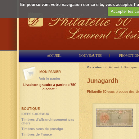
En poursuivant votre navigation sur ce site, vous acceptez l’ut
Accepter les co
ACCUEIL
NOUVEAUTÉS
PROMOTIO
Vous êtes ici :
Accueil
/
Boutique
MON PANIER
Voir le panier
Junagardh
Livraison gratuite à partir de 75€
d'achat !
Philatélie 50
vous propose des
t
BOUTIQUE
IDEES CADEAUX
Timbres d'affranchissement pas
chers
Timbres rares de prestige
Timbres de France