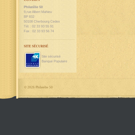
Philatélie 50
9,rue Albert Mahieu
BP 832
50108 Cherbourg Cedex
Tél. : 02 33 93 55 91
Fax : 02 33 93 56 74
SITE SÉCURISÉ
Site sécurisé
Banque Populaire
©
2026 Philatélie 50