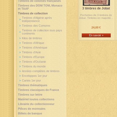
Timbres de colonies françaises
Timbres des DOM TOM, Monaco
3 timbres de Jobat
et TAAF
Timbres de collection
Pochettes de 3 timbres de
Timbres d'Algérie après
Jobat. Timbres en majorité...
indépendance
Timbres des Comores
24,00 €
Timbres de collection tous pays
continents
En savoir +
Kilos de timbres
Timbres d'Afrique
Timbres d'Amérique
Timbres d'Asie
Timbres d'Europe
Timbres d'Océanie
Timbres du monde
Années complètes de timbres
Enveloppes 1er jour
Cartes 1er jour
Timbres thématiques
Timbres classiques de France
Timbres sur lettre
Matériel toutes collections
Librairie du collectionneur
Pièces de monnaies
Billets de banque