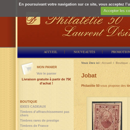
En poursuivant votre navigation sur ce site, vous acceptez l’ut
Accepter les co
ACCUEIL
NOUVEAUTÉS
PROMOTIO
Vous êtes ici :
Accueil
/
Boutique
MON PANIER
Voir le panier
Jobat
Livraison gratuite à partir de 75€
d'achat !
Philatélie 50
vous propose des
ti
BOUTIQUE
IDEES CADEAUX
Timbres d'affranchissement pas
chers
Timbres rares de prestige
Timbres de France