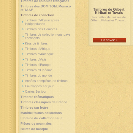
Timbres de colonies françaises
Timbres des DOM TOM, Monaco
Timbres de Gilbert,
et TAAF
Kiribati et Tuvalu
Timbres de collection
Pochettes de timbres de
Timbres d'Algérie après
Gilbert, Kiribati et Tuvalu....
indépendance
Timbres des Comores
Timbres de collection tous pays
continents
En savoir +
Kilos de timbres
Timbres d'Afrique
Timbres d'Amérique
Timbres d'Asie
Timbres d'Europe
Timbres d'Océanie
Timbres du monde
Années complètes de timbres
Enveloppes 1er jour
Cartes 1er jour
Timbres thématiques
Timbres classiques de France
Timbres sur lettre
Matériel toutes collections
Librairie du collectionneur
Pièces de monnaies
Billets de banque