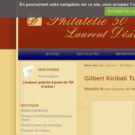
En poursuivant votre navigation sur ce site, vous acceptez l’ut
Accepter les co
ACCUEIL
NOUVEAUTÉS
PROMOTIO
Vous êtes ici :
Accueil
/
Boutique
MON PANIER
Voir le panier
Gilbert Kiribati T
Livraison gratuite à partir de 75€
d'achat !
Philatélie 50
vous propose des
ti
BOUTIQUE
IDEES CADEAUX
Timbres d'affranchissement pas
chers
Timbres rares de prestige
Timbres de France