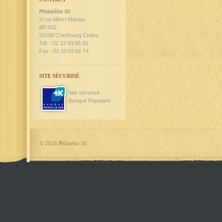
Philatélie 50
9,rue Albert Mahieu
BP 832
50108 Cherbourg Cedex
Tél. : 02 33 93 55 91
Fax : 02 33 93 56 74
SITE SÉCURISÉ
Site sécurisé
Banque Populaire
©
2026 Philatélie 50