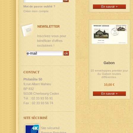
Mot de passe oublié ?
En savoir +
Créer mon compte
NEWSLETTER
Inscrivez-vous pour
bénéficier d'offres
exclusives !
Gabon
10 enveloppes premier jour
CONTACT
du Gabon toutes
différentes.
Philatélie 50
9,rue Albert Mahieu
10,00 €
BP 832
50108 Cherbourg Cedex
En savoir +
Tél. : 02 33 93 55 91
Fax : 02 33 93 56 74
SITE SÉCURISÉ
Site sécurisé
Banque Populaire