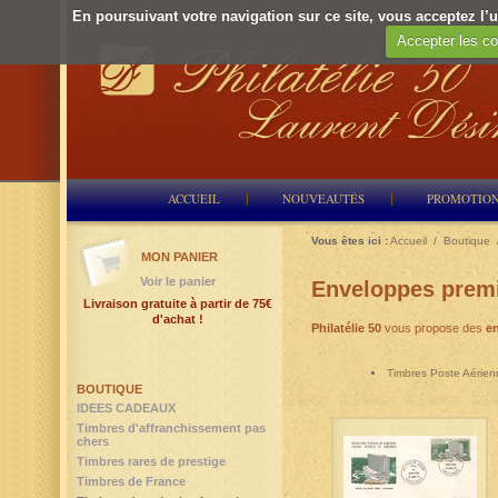
En poursuivant votre navigation sur ce site, vous acceptez l’ut
Accepter les co
ACCUEIL
NOUVEAUTÉS
PROMOTIO
Vous êtes ici :
Accueil
/
Boutique
MON PANIER
Voir le panier
Enveloppes premi
Livraison gratuite à partir de 75€
d'achat !
Philatélie 50
vous propose des
en
Timbres Poste Aérien
BOUTIQUE
IDEES CADEAUX
Timbres d'affranchissement pas
chers
Timbres rares de prestige
Timbres de France