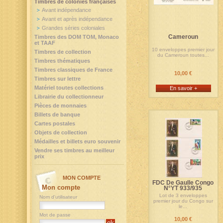
Timbres de colonies françaises
Avant indépendance
Avant et après indépendance
Grandes séries coloniales
Cameroun
Timbres des DOM TOM, Monaco
et TAAF
10 enveloppes premier jour
Timbres de collection
du Cameroun toutes...
Timbres thématiques
Timbres classiques de France
10,00 €
Timbres sur lettre
Matériel toutes collections
En savoir +
Librairie du collectionneur
Pièces de monnaies
Billets de banque
Cartes postales
Objets de collection
Médailles et billets euro souvenir
Vendre ses timbres au meilleur
prix
MON COMPTE
FDC De Gaulle Congo
Mon compte
N°YT 933/935
Lot de 3 enveloppes
Nom d'utilisateur
premier jour du Congo sur
le...
Mot de passe
10,00 €