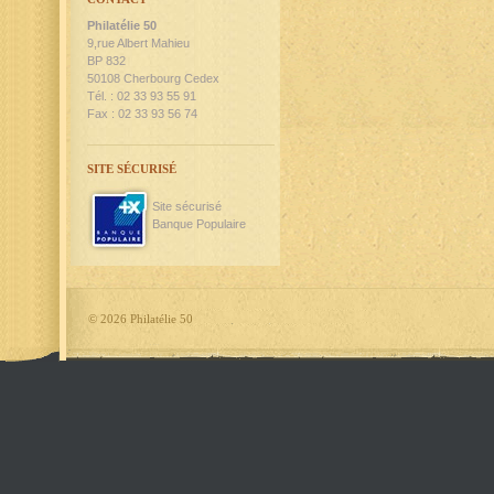
Philatélie 50
9,rue Albert Mahieu
BP 832
50108 Cherbourg Cedex
Tél. : 02 33 93 55 91
Fax : 02 33 93 56 74
SITE SÉCURISÉ
Site sécurisé
Banque Populaire
©
2026 Philatélie 50