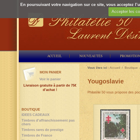
En poursuivant votre navigation sur ce site, vous acceptez l’ut
Accepter les co
ACCUEIL
NOUVEAUTÉS
PROMOTIO
Vous êtes ici :
Accueil
/
Boutique
MON PANIER
Voir le panier
Yougoslavie
Livraison gratuite à partir de 75€
d'achat !
Philatélie 50 vous propose des po
BOUTIQUE
IDEES CADEAUX
Timbres d'affranchissement pas
chers
Timbres rares de prestige
Timbres de France