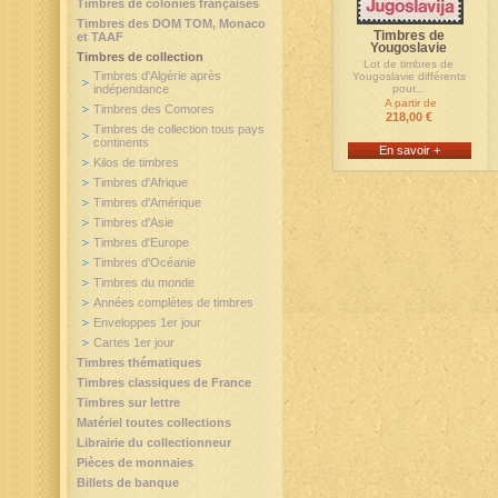
Timbres de colonies françaises
Timbres des DOM TOM, Monaco
Timbres de
et TAAF
Yougoslavie
Timbres de collection
Lot de timbres de
Timbres d'Algérie après
Yougoslavie différents
indépendance
pour...
A partir de
Timbres des Comores
218,00 €
Timbres de collection tous pays
continents
En savoir +
Kilos de timbres
Timbres d'Afrique
Timbres d'Amérique
Timbres d'Asie
Timbres d'Europe
Timbres d'Océanie
Timbres du monde
Années complètes de timbres
Enveloppes 1er jour
Cartes 1er jour
Timbres thématiques
Timbres classiques de France
Timbres sur lettre
Matériel toutes collections
Librairie du collectionneur
Pièces de monnaies
Billets de banque