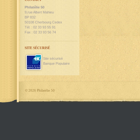
Philatélie 50
9,rue Albert Mahieu
BP 832
50108 Cherbourg Cedex
Tél. : 02 33 93 55 91
Fax : 02 33 93 56 74
SITE SÉCURISÉ
Site sécurisé
Banque Populaire
©
2026 Philatélie 50