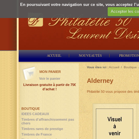
En poursuivant votre navigation sur ce site, vous acceptez l’ut
Accepter les co
ACCUEIL
NOUVEAUTÉS
PROMOTIO
Vous êtes ici :
Accueil
/
Boutique
MON PANIER
Voir le panier
Alderney
Livraison gratuite à partir de 75€
d'achat !
Philatélie 50 vous propose des tim
BOUTIQUE
IDEES CADEAUX
Timbres d'affranchissement pas
chers
Timbres rares de prestige
Timbres de France