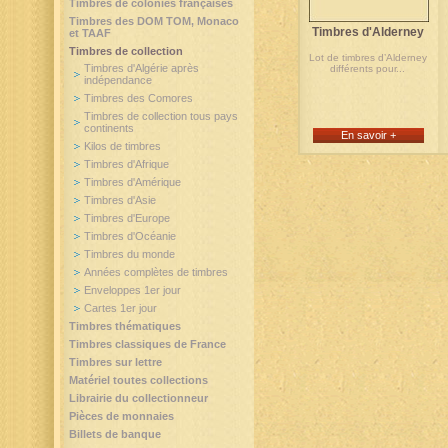
Timbres de colonies françaises
Timbres des DOM TOM, Monaco
Timbres d'Alderney
et TAAF
Timbres de collection
Lot de timbres d’Alderney
Timbres d'Algérie après
différents pour...
indépendance
Timbres des Comores
Timbres de collection tous pays
continents
En savoir +
Kilos de timbres
Timbres d'Afrique
Timbres d'Amérique
Timbres d'Asie
Timbres d'Europe
Timbres d'Océanie
Timbres du monde
Années complètes de timbres
Enveloppes 1er jour
Cartes 1er jour
Timbres thématiques
Timbres classiques de France
Timbres sur lettre
Matériel toutes collections
Librairie du collectionneur
Pièces de monnaies
Billets de banque