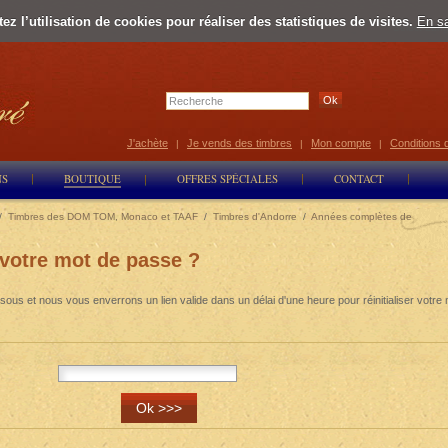
z l’utilisation de cookies pour réaliser des statistiques de visites.
En sa
Select Lan
J'achète
Je vends des timbres
Mon compte
Conditions 
|
|
|
NS
BOUTIQUE
OFFRES SPÉCIALES
CONTACT
/
Timbres des DOM TOM, Monaco et TAAF
/
Timbres d'Andorre
/
Années complètes de
 votre mot de passe ?
sous et nous vous enverrons un lien valide dans un délai d'une heure pour réinitialiser votre