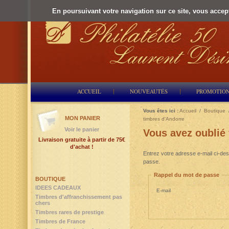
En poursuivant votre navigation sur ce site, vous accepte
ACCUEIL
NOUVEAUTÉS
PROMOTIO
Vous êtes ici :
Accueil
/
Boutique
MON PANIER
timbres d'Andorre
Voir le panier
Vous avez oublié
Livraison gratuite à partir de 75€
d'achat !
Entrez votre adresse e-mail ci-des
passe.
Rappel du mot de passe
BOUTIQUE
IDEES CADEAUX
E-mail
Timbres d'affranchissement pas
chers
Timbres rares de prestige
Timbres de France