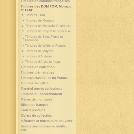
Timbres de colonies françaises
Timbres des DOM TOM, Monaco
et TAAF
Timbres TAAF
Timbres de Monaco
Timbres de Nouvelle-Calédonie
Timbres de Polynésie française
Timbres de Saint Pierre et
Miquelon
Timbres de Wallis et Futuna
Timbres de Mayotte
Timbres d'Andorre
Timbres d'Afars et Issas
Timbres de collection
Timbres thématiques
Timbres classiques de France
Timbres sur lettre
Matériel toutes collections
Librairie du collectionneur
Pièces de monnaies
Billets de banque
Cartes postales
Objets de collection
Médailles et billets euro souvenir
Vendre ses timbres au meilleur
prix