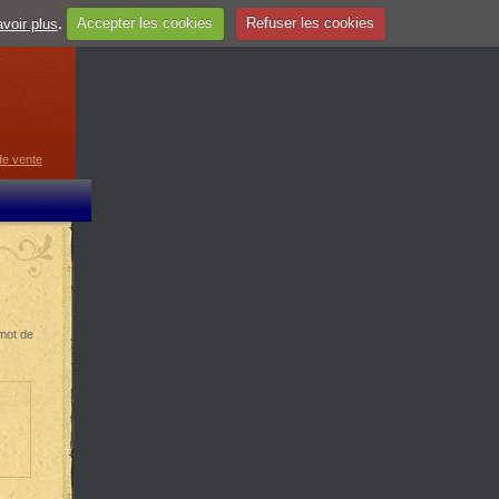
voir plus
.
Accepter les cookies
Refuser les cookies
guage
▼
de vente
 mot de