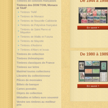
De 1944 à 195
Timbres de colonies françaises
Timbres des DOM TOM, Monaco
et TAAF
Timbres TAAF
Timbres de Monaco
Timbres de Nouvelle-Calédonie
Timbres de Polynésie française
En savoir +
Timbres de Saint Pierre et
Miquelon
Timbres de Wallis et Futuna
Timbres de Mayotte
Timbres d'Andorre
Timbres d'Afars et Issas
De 1980 à 198
Timbres de collection
Timbres thématiques
Timbres classiques de France
Timbres sur lettre
Matériel toutes collections
Librairie du collectionneur
Pièces de monnaies
Billets de banque
En savoir +
Cartes postales
Objets de collection
Médailles et billets euro souvenir
Vendre ses timbres au meilleur
prix