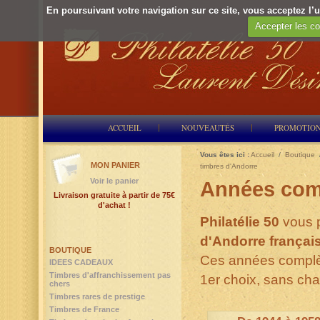
En poursuivant votre navigation sur ce site, vous acceptez l’ut
Accepter les co
ACCUEIL
NOUVEAUTÉS
PROMOTIO
Vous êtes ici :
Accueil
/
Boutique
MON PANIER
timbres d'Andorre
Voir le panier
Années comp
Livraison gratuite à partir de 75€
d'achat !
Philatélie 50
vous 
d'Andorre françai
BOUTIQUE
Ces années complè
IDEES CADEAUX
Timbres d'affranchissement pas
1er choix, sans cha
chers
Timbres rares de prestige
Timbres de France