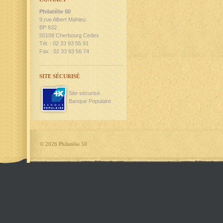
Philatélie 50
9,rue Albert Mahieu
BP 832
50108 Cherbourg Cedex
Tél. : 02 33 93 55 91
Fax : 02 33 93 56 74
SITE SÉCURISÉ
Site sécurisé
Banque Populaire
©
2026 Philatélie 50