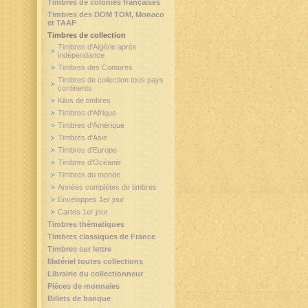
Timbres de colonies françaises
Timbres des DOM TOM, Monaco
et TAAF
Timbres de collection
Timbres d'Algérie après
indépendance
Timbres des Comores
Timbres de collection tous pays
continents
Kilos de timbres
Timbres d'Afrique
Timbres d'Amérique
Timbres d'Asie
Timbres d'Europe
Timbres d'Océanie
Timbres du monde
Années complètes de timbres
Enveloppes 1er jour
Cartes 1er jour
Timbres thématiques
Timbres classiques de France
Timbres sur lettre
Matériel toutes collections
Librairie du collectionneur
Pièces de monnaies
Billets de banque