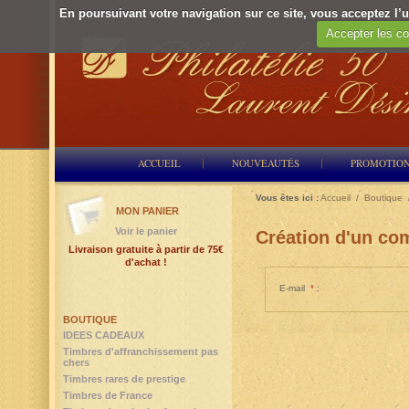
En poursuivant votre navigation sur ce site, vous acceptez l’ut
Accepter les co
ACCUEIL
NOUVEAUTÉS
PROMOTIO
Vous êtes ici :
Accueil
/
Boutique
MON PANIER
Voir le panier
Création d'un com
Livraison gratuite à partir de 75€
d'achat !
E-mail
*
:
BOUTIQUE
IDEES CADEAUX
Timbres d'affranchissement pas
chers
Timbres rares de prestige
Timbres de France