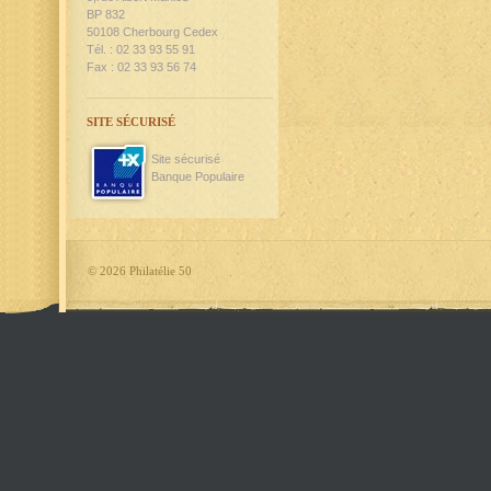
BP 832
50108 Cherbourg Cedex
Tél. : 02 33 93 55 91
Fax : 02 33 93 56 74
SITE SÉCURISÉ
Site sécurisé
Banque Populaire
©
2026 Philatélie 50