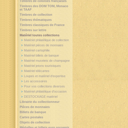
Timbres de colonies françaises
Timbres des DOM TOM, Monaco
et TAAF
Timbres de collection
Timbres thématiques
Timbres classiques de France
Timbres sur lettre
Matériel toutes collections
Matériel philatélique de collection
Matériel pièces de monnaies
Matériel cartophilie
Matériel billets de banque
Matériel muselets de champagne
Matériel jetons touristiques
Matériel télécartes
Loupes et matériel d'expertise
Les accessoires
Pour vos collections diverses
Matériel philatélique d'occasion
DESTOCKAGE matériel
Librairie du collectionneur
Pièces de monnaies
Billets de banque
Cartes postales
Objets de collection
Médailles et billets euro souvenir