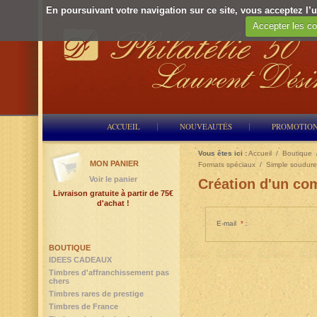
En poursuivant votre navigation sur ce site, vous acceptez l’ut
Accepter les co
ACCUEIL
NOUVEAUTÉS
PROMOTIO
Vous êtes ici :
Accueil
/
Boutique
MON PANIER
Formats spéciaux
/
Simple soudure
Voir le panier
Création d'un com
Livraison gratuite à partir de 75€
d'achat !
E-mail
*
:
BOUTIQUE
IDEES CADEAUX
Timbres d'affranchissement pas
chers
Timbres rares de prestige
Timbres de France