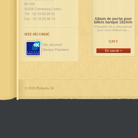
BP 832
50108 Cherbourg Cedex
Tél. : 02 33 93 55 91
Album de poche pour
Fax : 02 33 93 56 74
billets banque 182mm
Philatélie 50 a sélectionné
pour vous l'Album de...
SITE SÉCURISÉ
9,99 €
Site sécurisé
Banque Populaire
En savoir +
©
2026 Philatélie 50