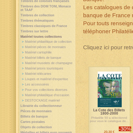
Timbres de colonies françaises
Les catalogues de c
Timbres des DOM TOM, Monaco
et TAAF
banque de France m
Timbres de collection
Timbres thématiques
Pour touts renseig
Timbres classiques de France
téléphoner Philatél
Timbres sur lettre
Matériel toutes collections
Matériel philatélique de collection
Cliquez ici pour retr
Matériel pièces de monnaies
Matériel cartophilie
Matériel billets de banque
Matériel muselets de champagne
Matériel jetons touristiques
Matériel télécartes
Loupes et matériel d'expertise
Les accessoires
Pour vos collections diverses
Matériel philatélique d'occasion
DESTOCKAGE matériel
Librairie du collectionneur
La Cote des Billets
Pièces de monnaies
1800-2000
Billets de banque
Philatélie 50 a sélectionné
pour vous le catalogue de...
Cartes postales
Objets de collection
-30%
20,30 €
Médailles et billets euro souvenir