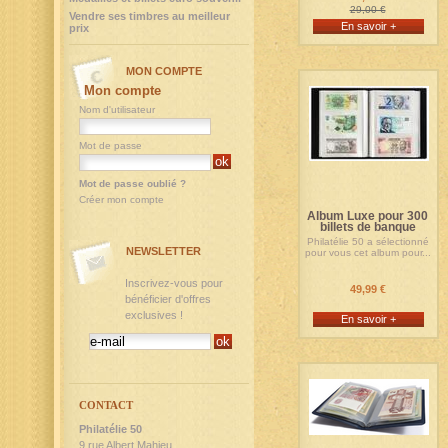
29,00 €
Vendre ses timbres au meilleur
En savoir +
prix
MON COMPTE
Mon compte
Nom d'utilisateur
Mot de passe
Mot de passe oublié ?
Créer mon compte
Album Luxe pour 300
billets de banque
Philatélie 50 a sélectionné
NEWSLETTER
pour vous cet album pour...
Inscrivez-vous pour
49,99 €
bénéficier d'offres
exclusives !
En savoir +
CONTACT
Philatélie 50
9,rue Albert Mahieu