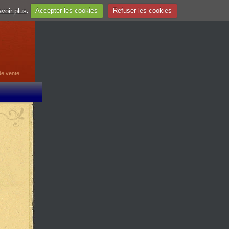
voir plus
.
Accepter les cookies
Refuser les cookies
guage
▼
de vente