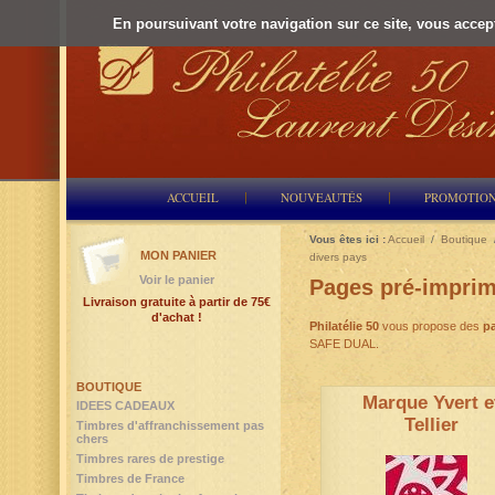
En poursuivant votre navigation sur ce site, vous accepte
ACCUEIL
NOUVEAUTÉS
PROMOTIO
Vous êtes ici :
Accueil
/
Boutique
MON PANIER
divers pays
Voir le panier
Pages pré-imprim
Livraison gratuite à partir de 75€
d'achat !
Philatélie 50
vous propose des
p
SAFE DUAL.
BOUTIQUE
Marque Yvert e
IDEES CADEAUX
Tellier
Timbres d'affranchissement pas
chers
Timbres rares de prestige
Timbres de France