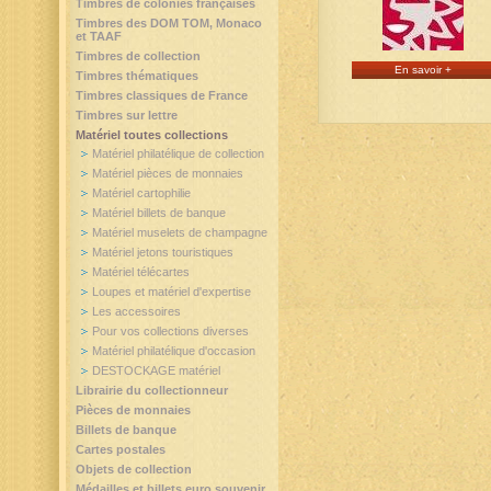
Timbres de colonies françaises
Timbres des DOM TOM, Monaco
et TAAF
Timbres de collection
En savoir +
Timbres thématiques
Timbres classiques de France
Timbres sur lettre
Matériel toutes collections
Matériel philatélique de collection
Matériel pièces de monnaies
Matériel cartophilie
Matériel billets de banque
Matériel muselets de champagne
Matériel jetons touristiques
Matériel télécartes
Loupes et matériel d'expertise
Les accessoires
Pour vos collections diverses
Matériel philatélique d'occasion
DESTOCKAGE matériel
Librairie du collectionneur
Pièces de monnaies
Billets de banque
Cartes postales
Objets de collection
Médailles et billets euro souvenir