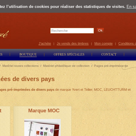
z l’utilisation de cookies pour réaliser des statistiques de visites.
En sa
Select Lan
J'achète
Je vends des timbres
Mon compte
Conditions 
|
|
|
NS
BOUTIQUE
OFFRES SPÉCIALES
CONTACT
/
Matériel toutes collections
/
Matériel philatélique de collection
/
Pages pré-imprimées de
ées de divers pays
ages pré-imprimées de divers pays
de marque Yvert et Tellier, MOC, LEUCHTTURM et
t
Marque MOC