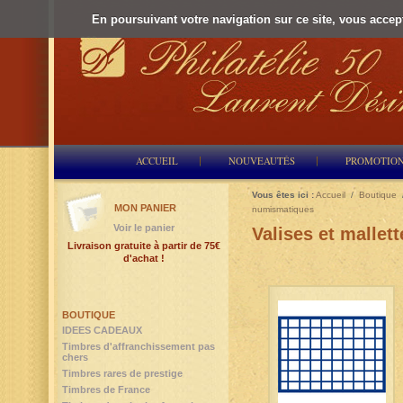
En poursuivant votre navigation sur ce site, vous accepte
ACCUEIL
NOUVEAUTÉS
PROMOTIO
Vous êtes ici :
Accueil
/
Boutique
MON PANIER
numismatiques
Voir le panier
Valises et malle
Livraison gratuite à partir de 75€
d'achat !
BOUTIQUE
IDEES CADEAUX
Timbres d'affranchissement pas
chers
Timbres rares de prestige
Timbres de France