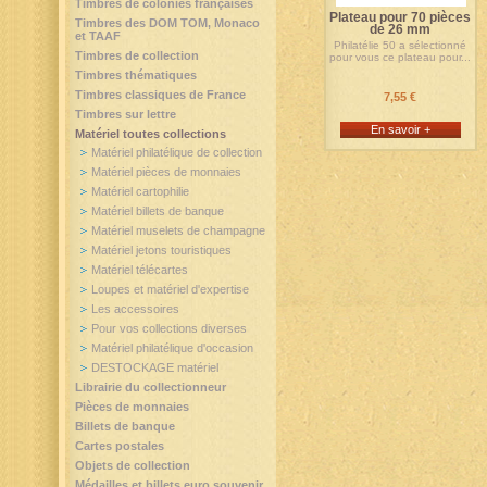
Timbres de colonies françaises
Plateau pour 70 pièces
Timbres des DOM TOM, Monaco
de 26 mm
et TAAF
Philatélie 50 a sélectionné
Timbres de collection
pour vous ce plateau pour...
Timbres thématiques
Timbres classiques de France
7,55 €
Timbres sur lettre
En savoir +
Matériel toutes collections
Matériel philatélique de collection
Matériel pièces de monnaies
Matériel cartophilie
Matériel billets de banque
Matériel muselets de champagne
Matériel jetons touristiques
Matériel télécartes
Loupes et matériel d'expertise
Les accessoires
Pour vos collections diverses
Matériel philatélique d'occasion
DESTOCKAGE matériel
Librairie du collectionneur
Pièces de monnaies
Billets de banque
Cartes postales
Objets de collection
Médailles et billets euro souvenir