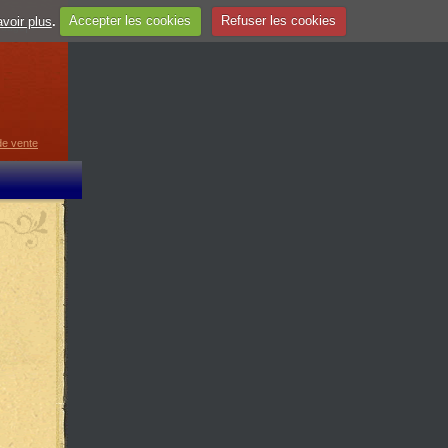
voir plus
.
Accepter les cookies
Refuser les cookies
guage
▼
de vente