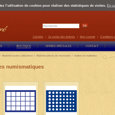
z l’utilisation de cookies pour réaliser des statistiques de visites.
En sa
Select Lan
J'achète
Je vends des timbres
Mon compte
Conditions 
|
|
|
NS
BOUTIQUE
OFFRES SPÉCIALES
CONTACT
/
Matériel toutes collections
/
Matériel pièces de monnaies
/
Valises et mallettes
ttes numismatiques