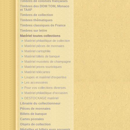
Timbres de colonies françaises
Timbres des DOM TOM, Monaco
et TAAF
Timbres de collection
Timbres thématiques
Timbres classiques de France
Timbres sur lettre
Matériel toutes collections
Matériel philatélique de collection
Matériel pièces de monnaies
Matériel cartophilie
Matériel billets de banque
Matériel muselets de champagne
Matériel jetons touristiques
Matériel télécartes
Loupes et matériel d'expertise
Les accessoires
Pour vos collections diverses
Matériel philatélique d'occasion
DESTOCKAGE matériel
Librairie du collectionneur
Pièces de monnaies
Billets de banque
Cartes postales
Objets de collection
Médailles et billets euro souvenir