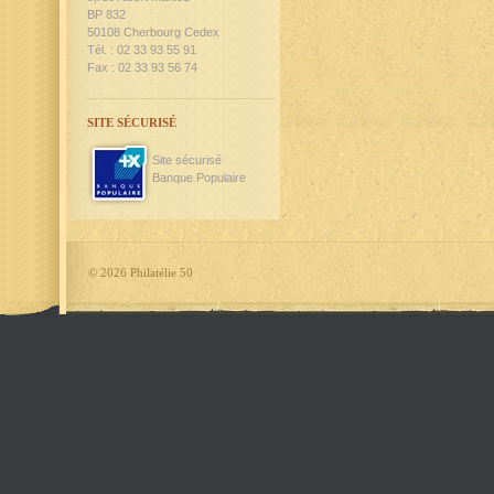
BP 832
50108 Cherbourg Cedex
Tél. : 02 33 93 55 91
Fax : 02 33 93 56 74
SITE SÉCURISÉ
Site sécurisé
Banque Populaire
©
2026 Philatélie 50