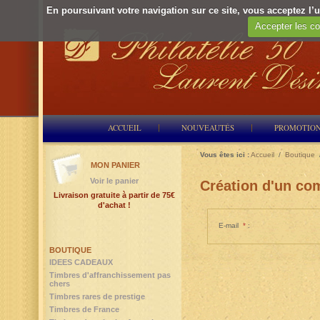
En poursuivant votre navigation sur ce site, vous acceptez l’ut
Accepter les co
ACCUEIL
NOUVEAUTÉS
PROMOTIO
Vous êtes ici :
Accueil
/
Boutique
MON PANIER
Voir le panier
Création d'un com
Livraison gratuite à partir de 75€
d'achat !
E-mail
*
:
BOUTIQUE
IDEES CADEAUX
Timbres d'affranchissement pas
chers
Timbres rares de prestige
Timbres de France