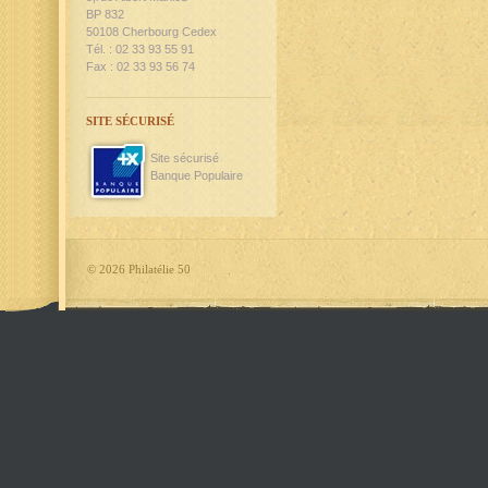
BP 832
50108 Cherbourg Cedex
Tél. : 02 33 93 55 91
Fax : 02 33 93 56 74
SITE SÉCURISÉ
Site sécurisé
Banque Populaire
©
2026 Philatélie 50