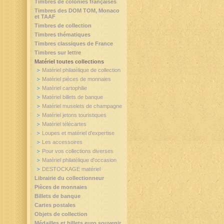
Timbres de colonies françaises
Timbres des DOM TOM, Monaco
et TAAF
Timbres de collection
Timbres thématiques
Timbres classiques de France
Timbres sur lettre
Matériel toutes collections
Matériel philatélique de collection
Matériel pièces de monnaies
Matériel cartophilie
Matériel billets de banque
Matériel muselets de champagne
Matériel jetons touristiques
Matériel télécartes
Loupes et matériel d'expertise
Les accessoires
Pour vos collections diverses
Matériel philatélique d'occasion
DESTOCKAGE matériel
Librairie du collectionneur
Pièces de monnaies
Billets de banque
Cartes postales
Objets de collection
Médailles et billets euro souvenir