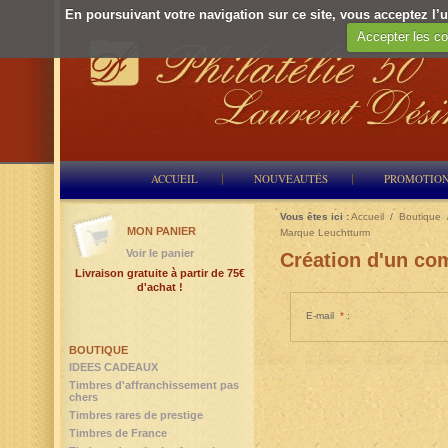
En poursuivant votre navigation sur ce site, vous acceptez l’ut
Accepter les co
ACCUEIL
NOUVEAUTÉS
PROMOTIO
Vous êtes ici :
Accueil
/
Boutique
MON PANIER
Marque Leuchtturm
Voir le panier
Création d'un com
Livraison gratuite à partir de 75€
d'achat !
E-mail
*
:
BOUTIQUE
IDEES CADEAUX
Timbres d'affranchissement pas
chers
Timbres rares de prestige
Timbres de France