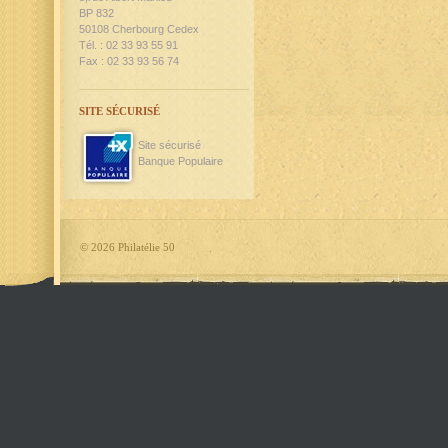
BP 832
50108 Cherbourg Cedex
Tél. : 02 33 93 55 91
Fax : 02 33 93 56 74
SITE SÉCURISÉ
Site sécurisé
Banque Populaire
©
2026 Philatélie 50