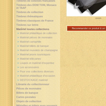
Timbres de colonies françaises
Timbres des DOM TOM, Monaco
et TAAF
Timbres de collection
Timbres thématiques
zoom
Timbres classiques de France
Timbres sur lettre
Recommander ce produit à un 
Matériel toutes collections
Matériel philatélique de collection
Matériel pièces de monnaies
Matériel cartophilie
Matériel billets de banque
Matériel muselets de champagne
Matériel jetons touristiques
Matériel télécartes
Loupes et matériel d'expertise
Les accessoires
Pour vos collections diverses
Matériel philatélique d'occasion
DESTOCKAGE matériel
Librairie du collectionneur
Pièces de monnaies
Billets de banque
Cartes postales
Objets de collection
Médailles et billets euro souvenir