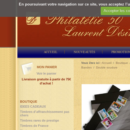
En poursuivant votre navigation sur ce site, vous acceptez l’ut
Accepter les co
ACCUEIL
NOUVEAUTÉS
PROMOTIO
Vous êtes ici :
Accueil
/
Boutique
MON PANIER
Bandes
/
Double soudure
Voir le panier
Livraison gratuite à partir de 75€
d'achat !
BOUTIQUE
IDEES CADEAUX
Timbres d'affranchissement pas
chers
Timbres rares de prestige
Timbres de France